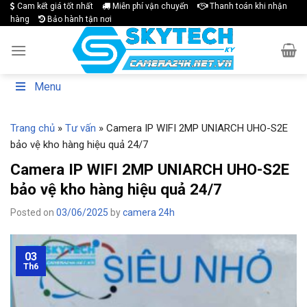
Skip
Cam kết giá tốt nhất
Miễn phí vận chuyển
Thanh toán khi nhận
hàng
Bảo hành tận nơi
to
content
Menu
Trang chủ
»
Tư vấn
»
Camera IP WIFI 2MP UNIARCH UHO-S2E
bảo vệ kho hàng hiệu quả 24/7
Camera IP WIFI 2MP UNIARCH UHO-S2E
bảo vệ kho hàng hiệu quả 24/7
Posted on
03/06/2025
by
camera 24h
03
Th6