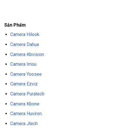
F8BET
TRANG CHỦ F8BET
NHÀ CÁI F8BET
F8BET CASINO
TẢI F8BET
APP
F8BET
NỔ HŨ F8BET
THỂ THAO F8BET
Sản Phẩm
Camera Hilook
Camera Dahua
Camera Kbvision
Camera Imou
Camera Yoosee
Camera Ezviz
Camera Puratech
Camera Kbone
Camera Huviron
Camera Jtech