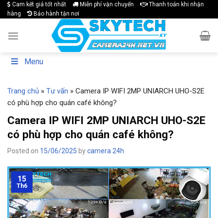
Skip
Cam kết giá tốt nhất
Miễn phí vận chuyển
Thanh toán khi nhận
hàng
Bảo hành tận nơi
to
content
Menu
Trang chủ
»
Tư vấn
»
Camera IP WIFI 2MP UNIARCH UHO-S2E
có phù hợp cho quán café không?
Camera IP WIFI 2MP UNIARCH UHO-S2E
có phù hợp cho quán café không?
Posted on
15/06/2025
by
camera 24h
15
Th6