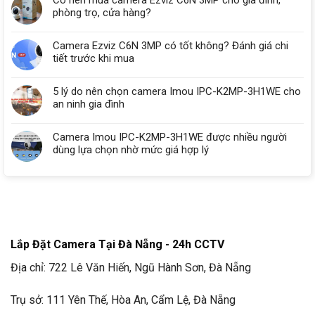
Có nên mua camera Ezviz C6N 3MP cho gia đình,
phòng trọ, cửa hàng?
Camera Ezviz C6N 3MP có tốt không? Đánh giá chi
tiết trước khi mua
5 lý do nên chọn camera Imou IPC-K2MP-3H1WE cho
an ninh gia đình
Camera Imou IPC-K2MP-3H1WE được nhiều người
dùng lựa chọn nhờ mức giá hợp lý
Lắp Đặt Camera Tại Đà Nẵng - 24h CCTV
Địa chỉ: 722 Lê Văn Hiến, Ngũ Hành Sơn, Đà Nẵng
Trụ sở: 111 Yên Thế, Hòa An, Cẩm Lệ, Đà Nẵng