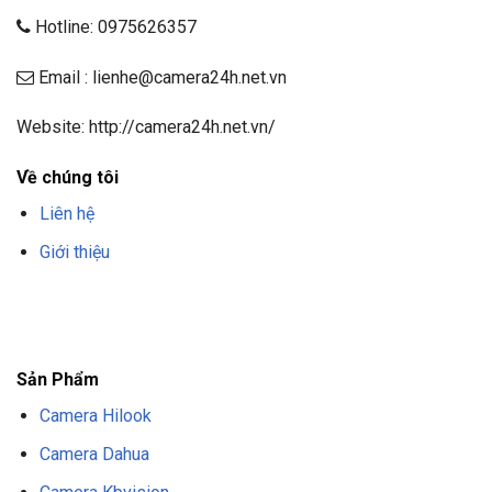
Hotline: 0975626357
Email : lienhe@camera24h.net.vn
Website: http://camera24h.net.vn/
Về chúng tôi
Liên hệ
Giới thiệu
F8BET
TRANG CHỦ F8BET
NHÀ CÁI F8BET
F8BET CASINO
TẢI F8BET
APP
F8BET
NỔ HŨ F8BET
THỂ THAO F8BET
Sản Phẩm
Camera Hilook
Camera Dahua