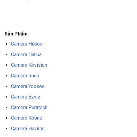
F8BET
TRANG CHỦ F8BET
NHÀ CÁI F8BET
F8BET CASINO
TẢI F8BET
APP
F8BET
NỔ HŨ F8BET
THỂ THAO F8BET
Sản Phẩm
Camera Hilook
Camera Dahua
Camera Kbvision
Camera Imou
Camera Yoosee
Camera Ezviz
Camera Puratech
Camera Kbone
Camera Huviron