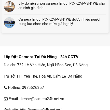
5 lý do nên chọn camera Imou IPC-K2MP-3H1WE cho
an ninh gia đình
Camera Imou IPC-K2MP-3H1WE được nhiều người
dùng lựa chọn nhờ mức giá hợp lý
Lắp Đặt Camera Tại Đà Nẵng - 24h CCTV
Địa chỉ: 722 Lê Văn Hiến, Ngũ Hành Sơn, Đà Nẵng
Trụ sở: 111 Yên Thế, Hòa An, Cẩm Lệ, Đà Nẵng
Hotline: 0975626357
Email : lienhe@camera24h.net.vn
Website: http://camera24h.net.vn/