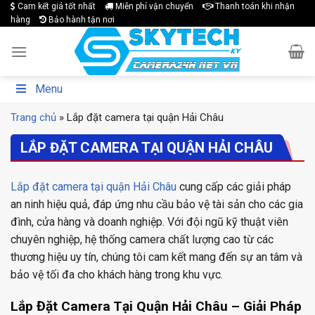
Skip
Cam kết giá tốt nhất
Miễn phí vận chuyển
Thanh toán khi nhận
hàng
Bảo hành tận nơi
to
content
Menu
Trang chủ
»
Lắp đặt camera tại quận Hải Châu
LẮP ĐẶT CAMERA TẠI QUẬN HẢI CHÂU
Lắp đặt camera tại quận Hải Châu
cung cấp các giải pháp
an ninh hiệu quả, đáp ứng nhu cầu bảo vệ tài sản cho các gia
đình, cửa hàng và doanh nghiệp. Với đội ngũ kỹ thuật viên
chuyên nghiệp, hệ thống camera chất lượng cao từ các
thương hiệu uy tín, chúng tôi cam kết mang đến sự an tâm và
bảo vệ tối đa cho khách hàng trong khu vực.
Lắp Đặt Camera Tại Quận Hải Châu – Giải Pháp