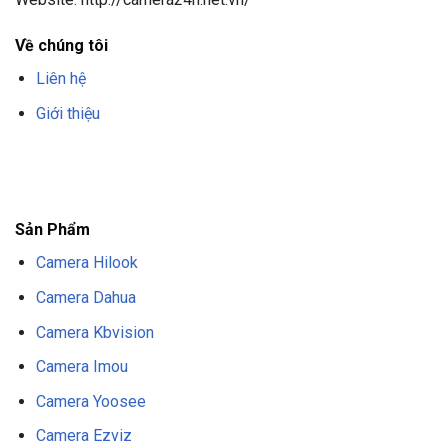
Về chúng tôi
Liên hệ
Giới thiệu
F8BET
TRANG CHỦ F8BET
NHÀ CÁI F8BET
F8BET CASINO
TẢI F8BET
APP
F8BET
NỔ HŨ F8BET
THỂ THAO F8BET
Sản Phẩm
Camera Hilook
Camera Dahua
Camera Kbvision
Camera Imou
Camera Yoosee
Camera Ezviz