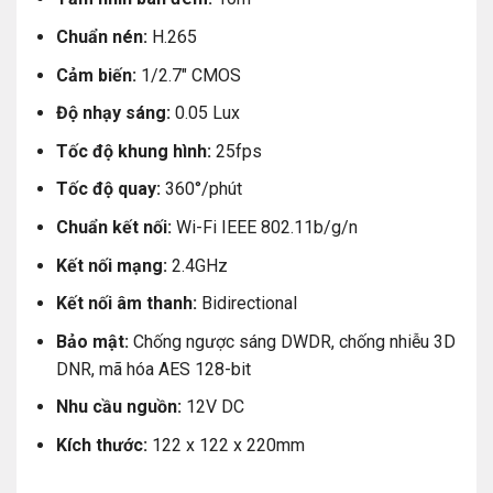
Trong những năm tiếp theo, EZVIZ liên tục phát triển và
Chuẩn nén:
H.265
mở rộng sản phẩm, dịch vụ của mình. Công ty đã ra mắt
Cảm biến:
1/2.7″ CMOS
nhiều dòng sản phẩm mới, bao gồm camera an ninh
ngoài trời, camera an ninh trong nhà, camera hành trình,
Độ nhạy sáng:
0.05 Lux
camera IP,… EZVIZ cũng tích hợp công nghệ trí tuệ nhân
Tốc độ khung hình:
25fps
tạo (AI) vào các sản phẩm của mình, giúp nâng cao khả
Tốc độ quay:
360°/phút
năng bảo vệ và tiện ích cho người dùng.
Chuẩn kết nối:
Wi-Fi IEEE 802.11b/g/n
Năm 2016, EZVIZ chính thức trở thành công ty con của
Kết nối mạng:
2.4GHz
Hikvision.
Kết nối âm thanh:
Bidirectional
Hiện nay, EZVIZ đã có mặt tại hơn 100 quốc gia và vùng
Bảo mật:
Chống ngược sáng DWDR, chống nhiễu 3D
lãnh thổ trên thế giới, với hơn 100 triệu khách hàng. Công
DNR, mã hóa AES 128-bit
ty đã nhận được nhiều giải thưởng danh giá, bao gồm
giải Red Dot, giải CES Innovation Awards, giải iF
Nhu cầu nguồn:
12V DC
Design Award,…
Kích thước:
122 x 122 x 220mm
Tầm nhìn của EZVIZ là trở thành một thương hiệu toàn