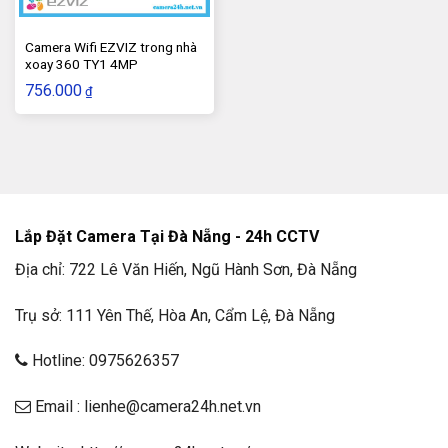
nhà của mình, ngay cả khi bạn không ở nhà.
Camera Wifi EZVIZ trong nhà
Camera cũng có tính năng đàm thoại hai chiều. Điều này
xoay 360 TY1 4MP
cho phép bạn nói chuyện với những người ở gần camera
756.000
₫
hoặc nghe những gì đang xảy ra xung quanh camera.
5. Thông số kỹ thuật của Camera Wifi Ezviz
trong nhà xoay 360 TY1 2MP
Lắp Đặt Camera Tại Đà Nẵng - 24h CCTV
Địa chỉ: 722 Lê Văn Hiến, Ngũ Hành Sơn, Đà Nẵng
Trụ sở: 111 Yên Thế, Hòa An, Cẩm Lệ, Đà Nẵng
Hotline: 0975626357
Email : lienhe@camera24h.net.vn
Sau đây 24H CCTV sẽ giới thiệu phần chi tiết thông số