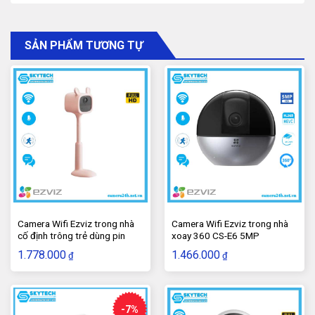
cầu về nhà thông minh, mang đến cho người dùng một
cuộc sống an toàn, tiện nghi và hiện đại.
SẢN PHẨM TƯƠNG TỰ
3.Camera Wifi Ezviz trong nhà xoay 360
TY1 2MP
có giá bao nhiêu?
Camera Wifi Ezviz trong nhà
Camera Wifi Ezviz trong nhà
cố định trông trẻ dùng pin
xoay 360 CS-E6 5MP
BM1 2MP
1.778.000
1.466.000
₫
₫
Camera là một lựa chọn tốt cho việc giám sát an ninh
trong nhà. Bạn có thể mua sản phẩm này tại
24H CCTV
Đà Nẵng
với giá khoảng 1,2 triệu đồng. Camera wifi
-7%