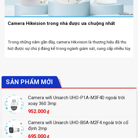
Camera Hikvision trong nhà được ưa chuộng nhất
Trong những năm gần đây, camera Hikvision là thương hiệu đã thu
hút được sự chú ý đáng kể trong ngành giám sát, cung cấp nhiều tùy
chọn để phục vụ các nhu cầu khác nhau. Hôm nay 24H CCTV ...
SẢN PHẨM MỚI
Camera wifi Uniarch UHO-P1A-M3F4D ngoài trời
xoay 360 3mp
952.000
₫
Camera wifi Uniarch UHO-B0A-M2F4 ngoài trời cố
định 2mp
695.000
₫