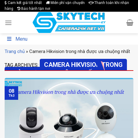
Skip
Cam kết giá tốt nhất
Miễn phí vận chuyển
Thanh toán khi nhận
hàng
Bảo hành tận nơi
to
content
Menu
Trang chủ
»
Camera Hikvision trong nhà được ưa chuộng nhất
CAMERA HIKVISION TRONG
TAG ARCHIVES:
NHÀ ĐƯỢC ƯA CHUỘNG NHẤT
08
Th3