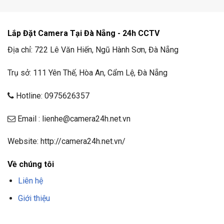
Lắp Đặt Camera Tại Đà Nẵng - 24h CCTV
Địa chỉ: 722 Lê Văn Hiến, Ngũ Hành Sơn, Đà Nẵng
Trụ sở: 111 Yên Thế, Hòa An, Cẩm Lệ, Đà Nẵng
Hotline: 0975626357
Email : lienhe@camera24h.net.vn
Website: http://camera24h.net.vn/
Về chúng tôi
Liên hệ
Giới thiệu
F8BET
TRANG CHỦ F8BET
NHÀ CÁI F8BET
F8BET CASINO
TẢI F8BET
APP