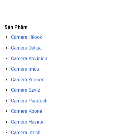
F8BET
TRANG CHỦ F8BET
NHÀ CÁI F8BET
F8BET CASINO
TẢI F8BET
APP
F8BET
NỔ HŨ F8BET
THỂ THAO F8BET
Sản Phẩm
Camera Hilook
Camera Dahua
Camera Kbvision
Camera Imou
Camera Yoosee
Camera Ezviz
Camera Puratech
Camera Kbone
Camera Huviron
Camera Jtech