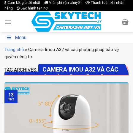
Skip
Cam kết giá tốt nhất
Miễn phí vận chuyển
Thanh toán khi nhận
hàng
Bảo hành tận nơi
to
content
Menu
Trang chủ
»
Camera Imou A32 và các phương pháp bảo vệ
quyền riêng tư
CAMERA IMOU A32 VÀ CÁC
TAG ARCHIVES:
PHƯƠNG PHÁP BẢO VỆ QUYỀN RIÊNG TƯ
13
Th2