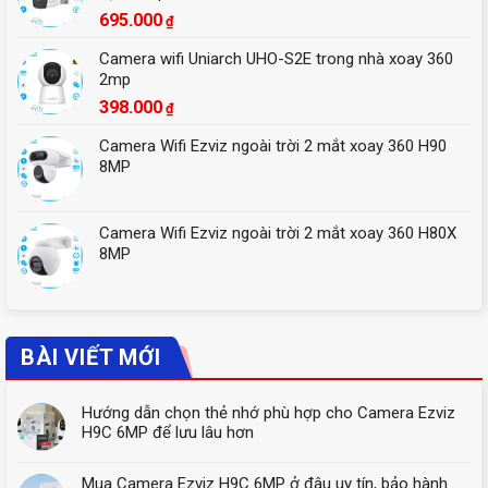
695.000
₫
Camera wifi Uniarch UHO-S2E trong nhà xoay 360
2mp
398.000
₫
Camera Wifi Ezviz ngoài trời 2 mắt xoay 360 H90
8MP
Camera Wifi Ezviz ngoài trời 2 mắt xoay 360 H80X
8MP
BÀI VIẾT MỚI
Hướng dẫn chọn thẻ nhớ phù hợp cho Camera Ezviz
H9C 6MP để lưu lâu hơn
Mua Camera Ezviz H9C 6MP ở đâu uy tín, bảo hành