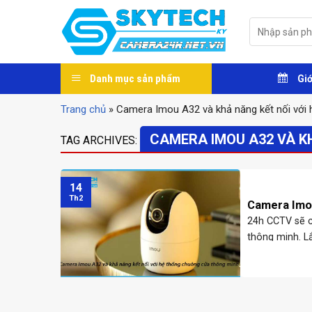
Skip
to
Tìm
kiếm:
content
Danh mục sản phẩm
Giớ
Trang chủ
»
Camera Imou A32 và khả năng kết nối với
CAMERA IMOU A32 VÀ K
TAG ARCHIVES:
14
Th2
Camera Imou
24h CCTV sẽ c
thông minh. L
với chất ...