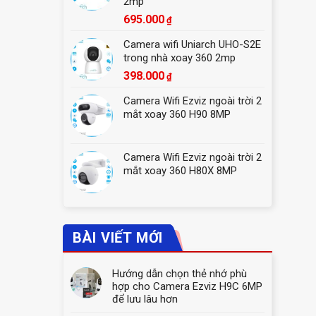
2mp
695.000
₫
Camera wifi Uniarch UHO-S2E
trong nhà xoay 360 2mp
398.000
₫
Camera Wifi Ezviz ngoài trời 2
mắt xoay 360 H90 8MP
Camera Wifi Ezviz ngoài trời 2
mắt xoay 360 H80X 8MP
BÀI VIẾT MỚI
Hướng dẫn chọn thẻ nhớ phù
hợp cho Camera Ezviz H9C 6MP
để lưu lâu hơn