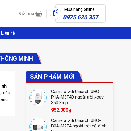
Mua hàng online
Giỏ hàng
0975 626 357
Liên hệ
THÔNG MINH
SẢN PHẨM MỚI
inh
Camera wifi Uniarch UHO-
ng cửa
P1A-M3F4D ngoài trời xoay
hàng
360 3mp
952.000
₫
Camera wifi Uniarch UHO-
B0A-M2F4 ngoài trời cố định