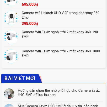
695.000
₫
Camera wifi Uniarch UHO-S2E trong nhà xoay 360
2mp
398.000
₫
Camera Wifi Ezviz ngoài trời 2 mắt xoay 360 H90
8MP
Camera Wifi Ezviz ngoài trời 2 mắt xoay 360 H80X
8MP
BÀI VIẾT MỚI
Hướng dẫn chọn thẻ nhớ phù hợp cho Camera Ezviz
H9C 6MP để lưu lâu hơn
Mua Camera Ezviz H9C 6MP ở đâu uy tín, bảo hành