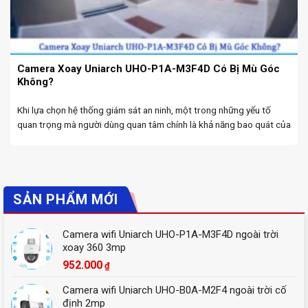
Camera Xoay Uniarch UHO-P1A-M3F4D Có Bị Mù Góc
Không?
Khi lựa chọn hệ thống giám sát an ninh, một trong những yếu tố
quan trọng mà người dùng quan tâm chính là khả năng bao quát của
camera. Đặc biệt, với Camera Uniarch Đà Nẵng, người dùng mong
muốn ...
SẢN PHẨM MỚI
Camera wifi Uniarch UHO-P1A-M3F4D ngoài trời
xoay 360 3mp
952.000
₫
Camera wifi Uniarch UHO-B0A-M2F4 ngoài trời cố
định 2mp