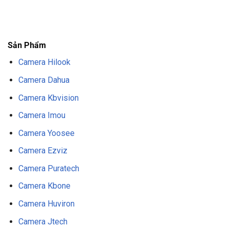
F8BET
TRANG CHỦ F8BET
NHÀ CÁI F8BET
F8BET CASINO
TẢI F8BET
APP
F8BET
NỔ HŨ F8BET
THỂ THAO F8BET
Sản Phẩm
Camera Hilook
Camera Dahua
Camera Kbvision
Camera Imou
Camera Yoosee
Camera Ezviz
Camera Puratech
Camera Kbone
Camera Huviron
Camera Jtech