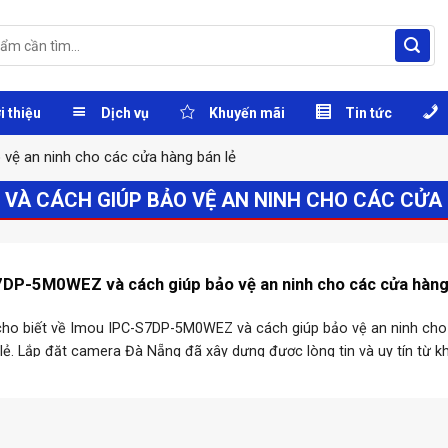
i thiệu
Dịch vụ
Khuyến mãi
Tin tức
ệ an ninh cho các cửa hàng bán lẻ
 VÀ CÁCH GIÚP BẢO VỆ AN NINH CHO CÁC CỬA
DP-5M0WEZ và cách giúp bảo vệ an ninh cho các cửa hàng
ho biết về Imou IPC-S7DP-5M0WEZ và cách giúp bảo vệ an ninh cho
lẻ. Lắp đặt camera Đà Nẵng đã xây dựng được lòng tin và uy tín từ k
ượng dịch vụ ...