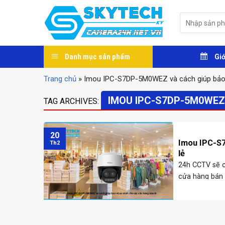
Skip
to
Tìm
kiếm:
content
Danh mục sản phẩm
Giớ
Trang chủ
»
Imou IPC-S7DP-5M0WEZ và cách giúp bảo v
IMOU IPC-S7DP-5M0WEZ
TAG ARCHIVES:
20
Imou IPC-S7
Th2
lẻ
24h CCTV sẽ c
cửa hàng bán 
hàng với chất l