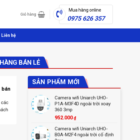
Mua hàng online
Giỏ hàng
0975 626 357
Liên hệ
 HÀNG BÁN LẺ
SẢN PHẨM MỚI
 bán
Camera wifi Uniarch UHO-
 các
P1A-M3F4D ngoài trời xoay
360 3mp
hách
952.000
₫
Camera wifi Uniarch UHO-
B0A-M2F4 ngoài trời cố định