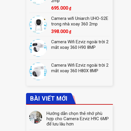
2mp
695.000
₫
Camera wifi Uniarch UHO-S2E
trong nhà xoay 360 2mp
398.000
₫
Camera Wifi Ezviz ngoài trời 2
mắt xoay 360 H90 8MP
Camera Wifi Ezviz ngoài trời 2
mắt xoay 360 H80X 8MP
BÀI VIẾT MỚI
Hướng dẫn chọn thẻ nhớ phù
hợp cho Camera Ezviz H9C 6MP
để lưu lâu hơn