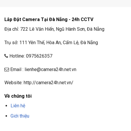
Lắp Đặt Camera Tại Đà Nẵng - 24h CCTV
Địa chỉ: 722 Lê Văn Hiến, Ngũ Hành Sơn, Đà Nẵng
Trụ sở: 111 Yên Thế, Hòa An, Cẩm Lệ, Đà Nẵng
Hotline: 0975626357
Email : lienhe@camera24h.net.vn
Website: http://camera24h.net.vn/
Về chúng tôi
Liên hệ
Giới thiệu
F8BET
TRANG CHỦ F8BET
NHÀ CÁI F8BET
F8BET CASINO
TẢI F8BET
APP