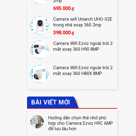
2mp
695.000
₫
Camera wifi Uniarch UHO-S2E
trong nhà xoay 360 2mp
398.000
₫
Camera Wifi Ezviz ngoài trời 2
mắt xoay 360 H90 8MP
Camera Wifi Ezviz ngoài trời 2
mắt xoay 360 H80X 8MP
BÀI VIẾT MỚI
Hướng dẫn chọn thẻ nhớ phù
hợp cho Camera Ezviz H9C 6MP
để lưu lâu hơn