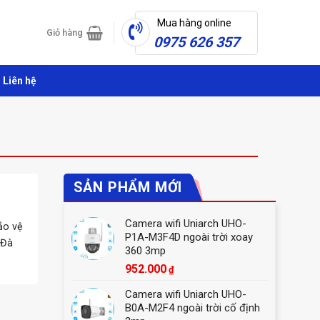
Mua hàng online
Giỏ hàng
0975 626 357
Liên hệ
SẢN PHẨM MỚI
Camera wifi Uniarch UHO-
ảo vệ
P1A-M3F4D ngoài trời xoay
 Đà
360 3mp
952.000
₫
Camera wifi Uniarch UHO-
B0A-M2F4 ngoài trời cố định