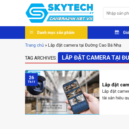
Skip
to
Tìm
kiếm:
content
Danh mục sản phẩm
Giớ
Trang chủ
»
Lắp đặt camera tại Đường Cao Bá Nhạ
LẮP ĐẶT CAMERA TẠI Đ
TAG ARCHIVES:
26
Th11
Lắp đặt cam
Lắp đặt camera
tài sản hiệu 
Nẵng chuyên ..