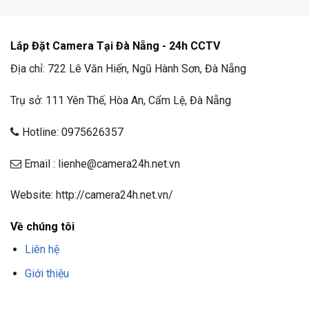
Lắp Đặt Camera Tại Đà Nẵng - 24h CCTV
Địa chỉ: 722 Lê Văn Hiến, Ngũ Hành Sơn, Đà Nẵng
Trụ sở: 111 Yên Thế, Hòa An, Cẩm Lệ, Đà Nẵng
Hotline: 0975626357
Email : lienhe@camera24h.net.vn
Website: http://camera24h.net.vn/
Về chúng tôi
Liên hệ
Giới thiệu
F8BET
TRANG CHỦ F8BET
NHÀ CÁI F8BET
F8BET CASINO
TẢI F8BET
APP