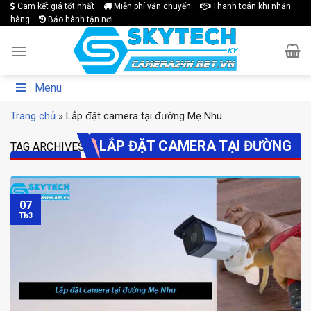
Skip
Cam kết giá tốt nhất
Miễn phí vận chuyển
Thanh toán khi nhận
hàng
Bảo hành tận nơi
to
content
Menu
Trang chủ
»
Lắp đặt camera tại đường Mẹ Nhu
LẮP ĐẶT CAMERA TẠI ĐƯỜNG
TAG ARCHIVES:
MẸ NHU
07
Th3