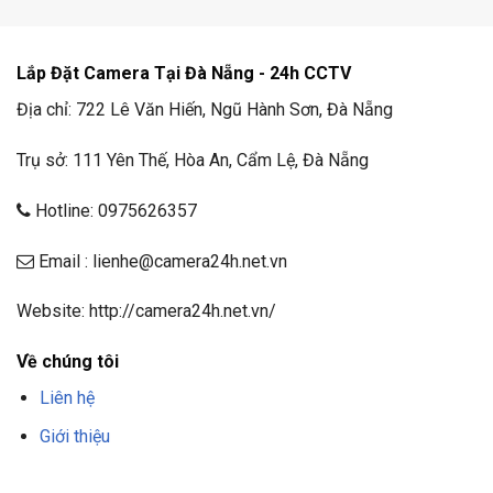
Lắp Đặt Camera Tại Đà Nẵng - 24h CCTV
Địa chỉ: 722 Lê Văn Hiến, Ngũ Hành Sơn, Đà Nẵng
Trụ sở: 111 Yên Thế, Hòa An, Cẩm Lệ, Đà Nẵng
Hotline: 0975626357
Email : lienhe@camera24h.net.vn
Website: http://camera24h.net.vn/
Về chúng tôi
Liên hệ
Giới thiệu
F8BET
TRANG CHỦ F8BET
NHÀ CÁI F8BET
F8BET CASINO
TẢI F8BET
APP