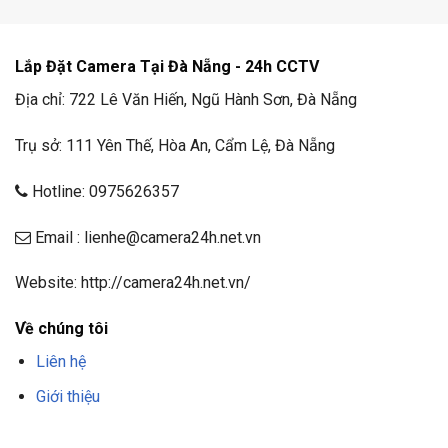
Lắp Đặt Camera Tại Đà Nẵng - 24h CCTV
Địa chỉ: 722 Lê Văn Hiến, Ngũ Hành Sơn, Đà Nẵng
Trụ sở: 111 Yên Thế, Hòa An, Cẩm Lệ, Đà Nẵng
Hotline: 0975626357
Email : lienhe@camera24h.net.vn
Website: http://camera24h.net.vn/
Về chúng tôi
Liên hệ
Giới thiệu
F8BET
TRANG CHỦ F8BET
NHÀ CÁI F8BET
F8BET CASINO
TẢI F8BET
APP