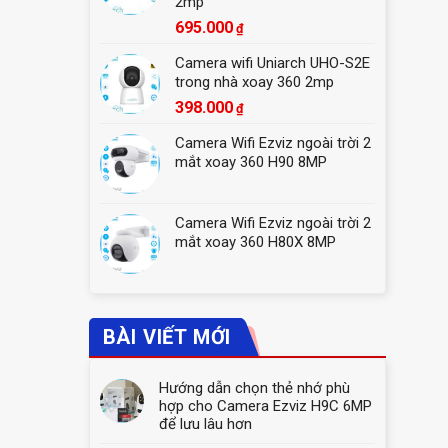
2mp
695.000
₫
Camera wifi Uniarch UHO-S2E
trong nhà xoay 360 2mp
398.000
₫
Camera Wifi Ezviz ngoài trời 2
mắt xoay 360 H90 8MP
Camera Wifi Ezviz ngoài trời 2
mắt xoay 360 H80X 8MP
BÀI VIẾT MỚI
Hướng dẫn chọn thẻ nhớ phù
hợp cho Camera Ezviz H9C 6MP
để lưu lâu hơn