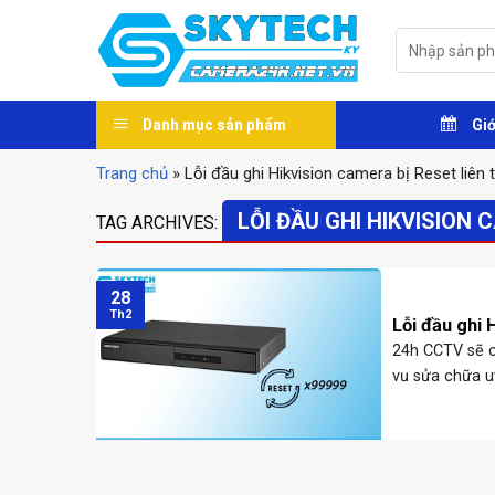
Skip
to
Tìm
kiếm:
content
Danh mục sản phẩm
Giớ
Trang chủ
»
Lỗi đầu ghi Hikvision camera bị Reset liên 
LỖI ĐẦU GHI HIKVISION 
TAG ARCHIVES:
28
Th2
Lỗi đầu ghi 
24h CCTV sẽ ch
vụ sửa chữa u
lòng tin và uy 