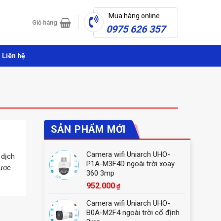
Mua hàng online
Giỏ hàng
0975 626 357
Liên hệ
SẢN PHẨM MỚI
Camera wifi Uniarch UHO-
 dịch
P1A-M3F4D ngoài trời xoay
được
360 3mp
952.000
₫
Camera wifi Uniarch UHO-
B0A-M2F4 ngoài trời cố định