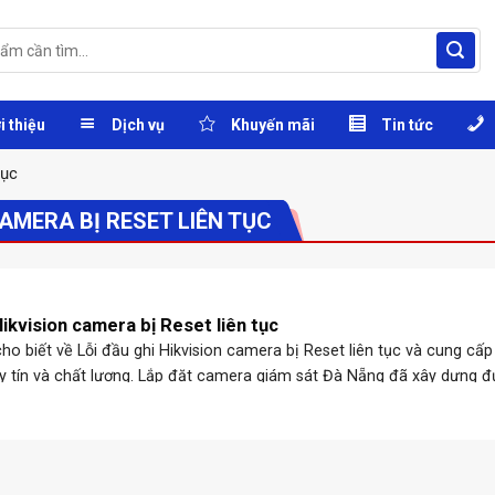
i thiệu
Dịch vụ
Khuyến mãi
Tin tức
tục
CAMERA BỊ RESET LIÊN TỤC
Hikvision camera bị Reset liên tục
o biết về Lỗi đầu ghi Hikvision camera bị Reset liên tục và cung cấp
y tín và chất lượng. Lắp đặt camera giám sát Đà Nẵng đã xây dựng 
tín từ khách ...