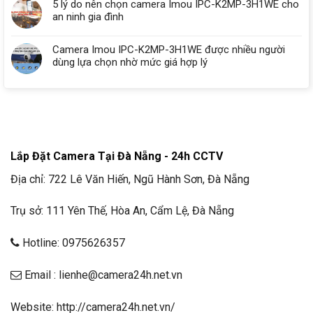
5 lý do nên chọn camera Imou IPC-K2MP-3H1WE cho
an ninh gia đình
Camera Imou IPC-K2MP-3H1WE được nhiều người
dùng lựa chọn nhờ mức giá hợp lý
Lắp Đặt Camera Tại Đà Nẵng - 24h CCTV
Địa chỉ: 722 Lê Văn Hiến, Ngũ Hành Sơn, Đà Nẵng
Trụ sở: 111 Yên Thế, Hòa An, Cẩm Lệ, Đà Nẵng
Hotline: 0975626357
Email : lienhe@camera24h.net.vn
Website: http://camera24h.net.vn/