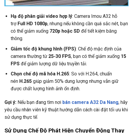
Hạ độ phân giải video hợp lý
: Camera Imou A32 hỗ
trợ
Full HD 1080p
, nhưng nếu không cần quá sắc nét, bạn
có thể giảm xuống
720p hoặc SD
để tiết kiệm băng
thông.
Giảm tốc độ khung hình (FPS)
: Chế độ mặc định của
camera thường từ
25-30 FPS
, bạn có thể giảm xuống
15
FPS
để giảm lượng dữ liệu truyền tải.
Chọn chế độ mã hóa H.265
: So với H.264, chuẩn
nén
H.265
giúp giảm 50% dung lượng nhưng vẫn giữ
được chất lượng hình ảnh ổn định.
Gợi ý:
Nếu bạn đang tìm nơi
bán camera A32 Da Nang
, hãy
yêu cầu nhân viên kỹ thuật hướng dẫn cách cài đặt tối ưu khi
sử dụng thực tế.
Sử Dụng Chế Độ Phát Hiện Chuyển Động Thay