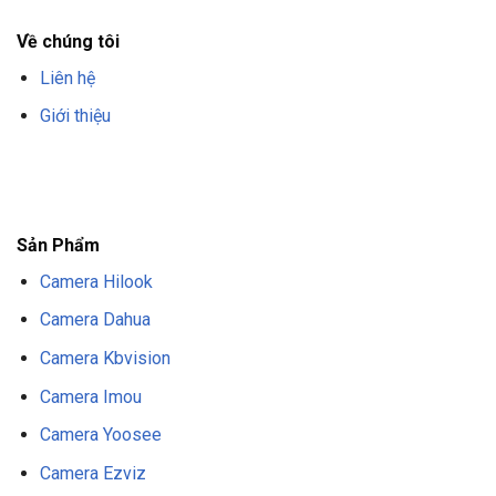
Về chúng tôi
Liên hệ
Giới thiệu
F8BET
TRANG CHỦ F8BET
NHÀ CÁI F8BET
F8BET CASINO
TẢI F8BET
APP
F8BET
NỔ HŨ F8BET
THỂ THAO F8BET
Sản Phẩm
Camera Hilook
Camera Dahua
Camera Kbvision
Camera Imou
Camera Yoosee
Camera Ezviz