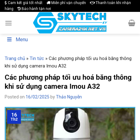
Skip
Cam kết giá tốt nhất
Miễn phí vận chuyển
Thanh toán khi nhận
hàng
Bảo hành tận nơi
to
content
Menu
Trang chủ
»
Tin tức
»
Các phương pháp tối ưu hoá băng thông
khi sử dụng camera Imou A32
Các phương pháp tối ưu hoá băng thông
khi sử dụng camera Imou A32
Posted on
16/02/2025
by
Thảo Nguyễn
16
Th2