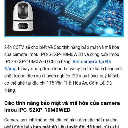
24h CCTV
sẽ cho biết về Các tính năng bảo mật và mã hóa
của camera Imou IPC-S2XP-10M0WED và cung cấp Imou
IPC-S2XP-10M0WED Chính hãng.
Bắt camera tại Đà
Nẵng
đã xây dựng được lòng tin và uy tín từ khách hàng với
chất lượng dịch vụ chuyên nghiệp. Để mua hàng, quý khách
có thể ghé tại địa chỉ
115 Yên Thế, Hòa An, Cẩm Lệ, Đà
Nẵng.
Các tính năng bảo mật và mã hóa của camera
Imou IPC-S2XP-10M0WED
Camera an ninh không chỉ cần có hình ảnh sắc nét mà còn
phải đảm bảo
bảo mật dữ liệu tuyệt đối
để tránh rủi ro bị