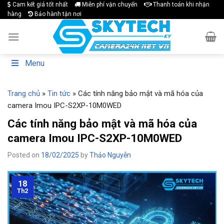
Skip
Cam kết giá tốt nhất
Miễn phí vận chuyển
Thanh toán khi nhận
hàng
Bảo hành tận nơi
to
content
Menu
Trang chủ
»
Tin tức
»
Các tính năng bảo mật và mã hóa của
camera Imou IPC-S2XP-10M0WED
Các tính năng bảo mật và mã hóa của
camera Imou IPC-S2XP-10M0WED
Posted on
18/02/2025
by
Thảo Nguyễn
18
Th2