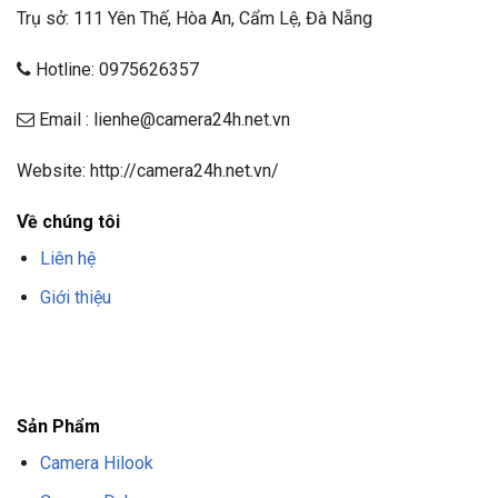
Trụ sở: 111 Yên Thế, Hòa An, Cẩm Lệ, Đà Nẵng
Hotline: 0975626357
Email : lienhe@camera24h.net.vn
Website: http://camera24h.net.vn/
Về chúng tôi
Liên hệ
Giới thiệu
F8BET
TRANG CHỦ F8BET
NHÀ CÁI F8BET
F8BET CASINO
TẢI F8BET
APP
F8BET
NỔ HŨ F8BET
THỂ THAO F8BET
Sản Phẩm
Camera Hilook