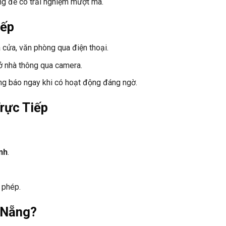
ng để có trải nghiệm mượt mà.
iếp
 cửa, văn phòng qua điện thoại.
 ở nhà thông qua camera.
ng báo ngay khi có hoạt động đáng ngờ.
rực Tiếp
nh
.
i phép.
 Nẵng?