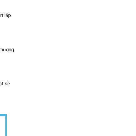
rí lắp
 thương
ật sẽ