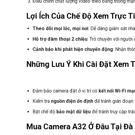
Điều chỉnh chất lượng video theo băng thông mạ
Lợi Ích Của Chế Độ Xem Trực T
Theo dõi mọi lúc, mọi nơi
: Dễ dàng giám sát nhà
Hỗ trợ đàm thoại 2 chiều
: Trò chuyện với người
Cảnh báo khi phát hiện chuyển động
: Nhận thô
Những Lưu Ý Khi Cài Đặt Xem T
Đảm bảo camera đặt ở vị trí có
kết nối Wi-Fi mạ
Kiểm tra
nguồn điện ổn định
để tránh gián đoạn.
Bật chế độ
bảo mật dữ liệu
để tránh truy cập trá
Mua Camera A32 Ở Đâu Tại Đà