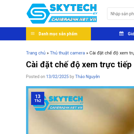
Skip
to
Tìm
kiếm:
content
Danh mục sản phẩm
Giớ
Trang chủ
»
Thủ thuật camera
»
Cài đặt chế độ xem tr
Cài đặt chế độ xem trực tiế
Posted on
13/02/2025
by
Thảo Nguyễn
13
Th2