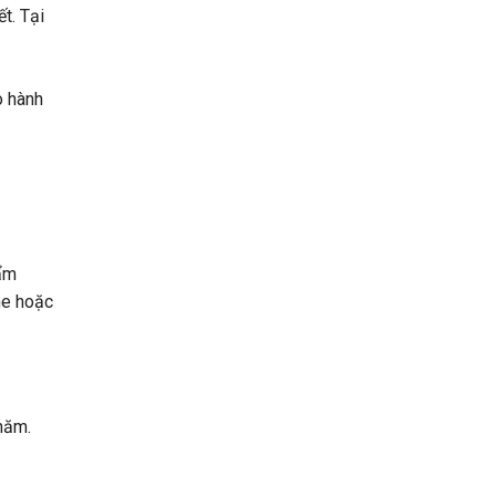
t. Tại
o hành
hẩm
ne hoặc
năm.