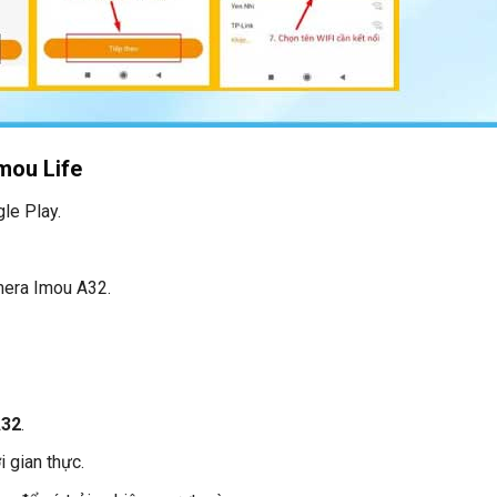
mou Life
le Play.
mera Imou A32.
A32
.
i gian thực.