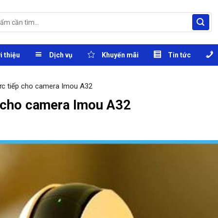
i thiệu
Dịch vụ
Khuyến mãi
Tin tức
ực tiếp cho camera Imou A32
p cho camera Imou A32