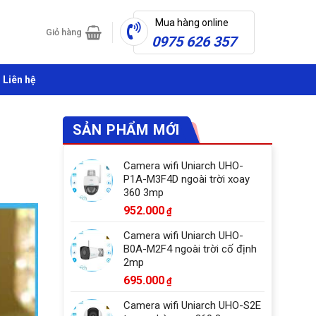
Mua hàng online
Giỏ hàng
0975 626 357
Liên hệ
SẢN PHẨM MỚI
Camera wifi Uniarch UHO-
P1A-M3F4D ngoài trời xoay
360 3mp
952.000
₫
Camera wifi Uniarch UHO-
B0A-M2F4 ngoài trời cố định
2mp
695.000
₫
Camera wifi Uniarch UHO-S2E