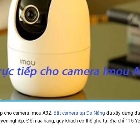
iếp cho camera Imou A32.
Bắt camera tại Đà Nẵng
đã xây dựng đư
huyên nghiệp. Để mua hàng, quý khách có thể ghé tại địa chỉ 115 Yê