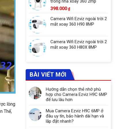
trong nhà xoay 360 2mp
398.000
₫
Camera Wifi Ezviz ngoài trời 2
mắt xoay 360 H90 8MP
Camera Wifi Ezviz ngoài trời 2
mắt xoay 360 H80X 8MP
BÀI VIẾT MỚI
Hướng dẫn chọn thẻ nhớ phù
hợp cho Camera Ezviz H9C 6MP
để lưu lâu hơn
ợc lòng
Mua Camera Ezviz H9C 6MP ở
n Thế,
đâu uy tín, bảo hành dài hạn và
lắp đặt nhanh?