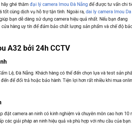
, hãy ghé thăm
đại lý camera Imou Đà Nẵng
để được tư vấn chi tiế
tốt cùng dịch vụ hỗ trợ tận tình. Ngoài ra,
dai ly camera Imou Da
 giúp bạn dễ dàng sử dụng camera hiệu quả nhất. Nếu bạn đang
g cửa hàng uy tín để đảm bảo chất lượng sản phẩm và chế độ bả
mou A32 bởi 24h CCTV
ành
 Cẩm Lệ, Đà Nẵng. Khách hàng có thể đến chọn lựa và test sản p
đến để đổi trả hoặc bảo hành. Tiện lợi hơn rất nhiều khi mua onli
m
ắp đặt camera an ninh có kinh nghiệm và chuyên môn cao hơn 10 
p các giải pháp an ninh hiệu quả và phù hợp với nhu cầu của bạn.