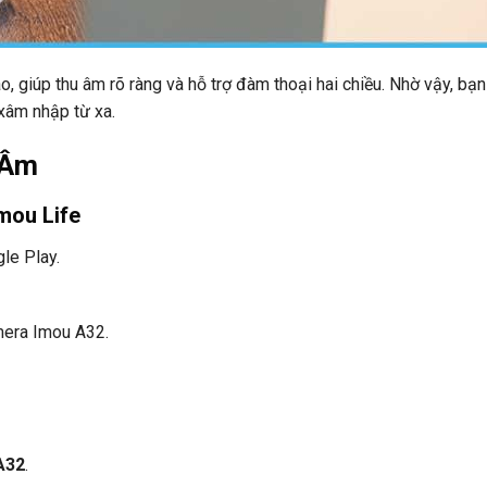
 giúp thu âm rõ ràng và hỗ trợ đàm thoại hai chiều. Nhờ vậy, bạn
xâm nhập từ xa.
 Âm
mou Life
le Play.
mera Imou A32.
A32
.