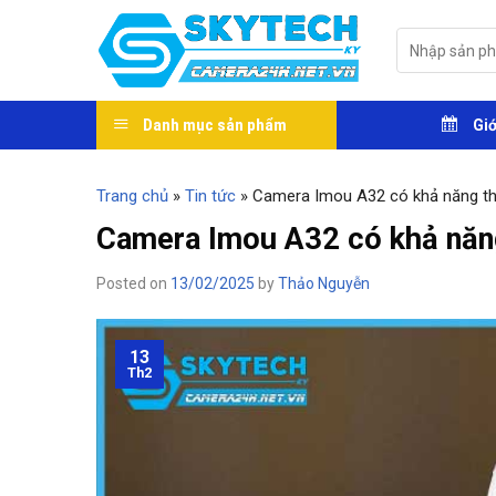
Skip
to
Tìm
kiếm:
content
Danh mục sản phẩm
Giớ
Trang chủ
»
Tin tức
»
Camera Imou A32 có khả năng t
Camera Imou A32 có khả năn
Posted on
13/02/2025
by
Thảo Nguyễn
13
Th2