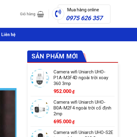
Mua hàng online
Giỏ hàng
0975 626 357
Liên hệ
SẢN PHẨM MỚI
Camera wifi Uniarch UHO-
P1A-M3F4D ngoài trời xoay
360 3mp
952.000
₫
Camera wifi Uniarch UHO-
B0A-M2F4 ngoài trời cố định
2mp
695.000
₫
Camera wifi Uniarch UHO-S2E