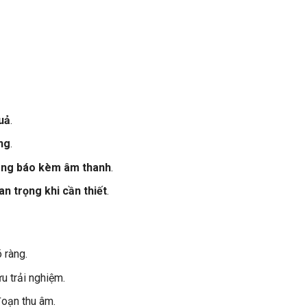
quả
.
àng
.
hông báo kèm âm thanh
.
n trọng khi cần thiết
.
 ràng.
u trải nghiệm.
đoạn thu âm.