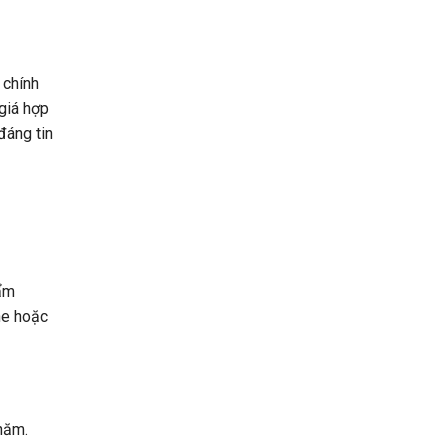
 chính
giá hợp
đáng tin
hẩm
ne hoặc
năm.