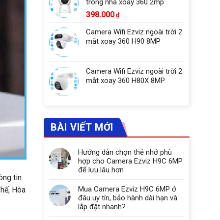
trong nhà xoay 360 2mp
398.000
₫
Camera Wifi Ezviz ngoài trời 2
mắt xoay 360 H90 8MP
Camera Wifi Ezviz ngoài trời 2
mắt xoay 360 H80X 8MP
BÀI VIẾT MỚI
Hướng dẫn chọn thẻ nhớ phù
hợp cho Camera Ezviz H9C 6MP
để lưu lâu hơn
ng tin
Mua Camera Ezviz H9C 6MP ở
Thế, Hòa
đâu uy tín, bảo hành dài hạn và
lắp đặt nhanh?