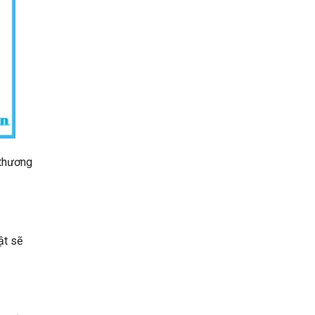
 thương
ật sẽ