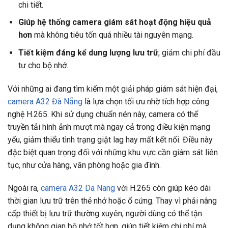
chi tiết.
Giúp hệ thống camera giám sát hoạt động hiệu quả
hơn
mà không tiêu tốn quá nhiều tài nguyên mạng.
Tiết kiệm đáng kể dung lượng lưu trữ
, giảm chi phí đầu
tư cho bộ nhớ.
Với những ai đang tìm kiếm một giải pháp giám sát hiện đại,
camera A32 Đà Nẵng
là lựa chọn tối ưu nhờ tích hợp công
nghệ H.265. Khi sử dụng chuẩn nén này, camera có thể
truyền tải hình ảnh mượt mà ngay cả trong điều kiện mạng
yếu, giảm thiểu tình trạng giật lag hay mất kết nối. Điều này
đặc biệt quan trọng đối với những khu vực cần giám sát liên
tục, như cửa hàng, văn phòng hoặc gia đình.
Ngoài ra,
camera A32 Da Nang
với H.265 còn giúp kéo dài
thời gian lưu trữ trên thẻ nhớ hoặc ổ cứng. Thay vì phải nâng
cấp thiết bị lưu trữ thường xuyên, người dùng có thể tận
dụng không gian bộ nhớ tốt hơn, giúp tiết kiệm chi phí mà