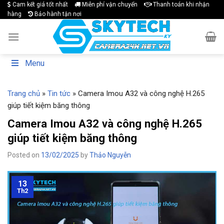
Skip
Cam kết giá tốt nhất
Miễn phí vận chuyển
Thanh toán khi nhận
hàng
Bảo hành tận nơi
to
content
Menu
Trang chủ
»
Tin tức
»
Camera Imou A32 và công nghệ H.265
giúp tiết kiệm băng thông
Camera Imou A32 và công nghệ H.265
giúp tiết kiệm băng thông
Posted on
13/02/2025
by
Thảo Nguyễn
13
Th2