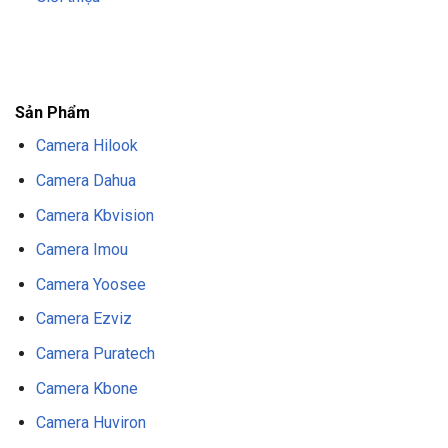
F8BET
TRANG CHỦ F8BET
NHÀ CÁI F8BET
F8BET CASINO
TẢI F8BET
APP
F8BET
NỔ HŨ F8BET
THỂ THAO F8BET
Sản Phẩm
Camera Hilook
Camera Dahua
Camera Kbvision
Camera Imou
Camera Yoosee
Camera Ezviz
Camera Puratech
Camera Kbone
Camera Huviron