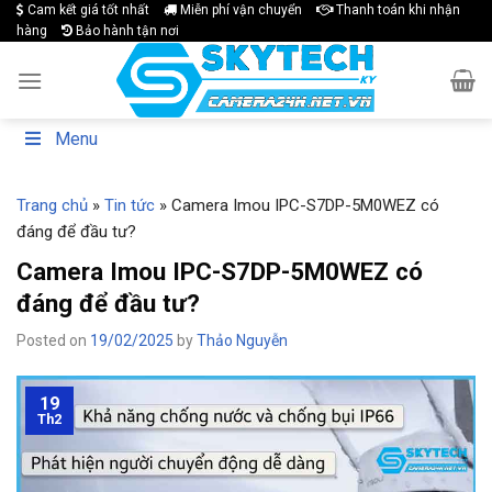
Skip
Cam kết giá tốt nhất
Miễn phí vận chuyển
Thanh toán khi nhận
hàng
Bảo hành tận nơi
to
content
Menu
Trang chủ
»
Tin tức
»
Camera Imou IPC-S7DP-5M0WEZ có
đáng để đầu tư?
Camera Imou IPC-S7DP-5M0WEZ có
đáng để đầu tư?
Posted on
19/02/2025
by
Thảo Nguyễn
19
Th2