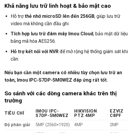
Khả năng lưu trữ linh hoạt & bảo mật cao
Hỗ trợ
thẻ nhớ microSD lên đến 256GB
, giúp lưu trữ
video mà không cần đầu ghi.
Tích hợp lưu trữ đám mây Imou Cloud
, bảo mật dữ liệu
bằng mã hóa AES256.
Hỗ trợ kết nối với NVR
để mở rộng hệ thống giám sát khi
cần.
Nếu bạn cần một camera có nhiều tùy chọn lưu trữ an
toàn, Imou IPC-S7DP-5M0WEZ đáp ứng rất tốt.
So sánh với các dòng camera khác trên thị
trường
IMOU IPC-
HIKVISION
EZVIZ
TIÊU CHÍ
S7DP-5M0WEZ
PTZ 4MP
C8PF
Độ phân giải
5MP (2560×1920)
4MP
2MP