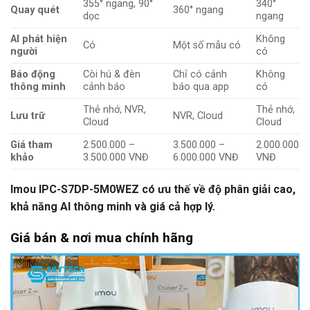
355° ngang, 90°
340°
Quay quét
360° ngang
dọc
ngang
AI phát hiện
Không
Có
Một số mẫu có
người
có
Báo động
Còi hú & đèn
Chỉ có cảnh
Không
thông minh
cảnh báo
báo qua app
có
Thẻ nhớ, NVR,
Thẻ nhớ,
Lưu trữ
NVR, Cloud
Cloud
Cloud
Giá tham
2.500.000 –
3.500.000 –
2.000.000
khảo
3.500.000 VNĐ
6.000.000 VNĐ
VNĐ
Imou IPC-S7DP-5M0WEZ có ưu thế về độ phân giải cao,
khả năng AI thông minh và giá cả hợp lý.
Giá bán & nơi mua chính hãng