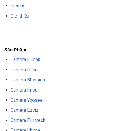
Liên hệ
Giới thiệu
F8BET
TRANG CHỦ F8BET
NHÀ CÁI F8BET
F8BET CASINO
TẢI F8BET
APP
F8BET
NỔ HŨ F8BET
THỂ THAO F8BET
Sản Phẩm
Camera Hilook
Camera Dahua
Camera Kbvision
Camera Imou
Camera Yoosee
Camera Ezviz
Camera Puratech
Camera Kbone