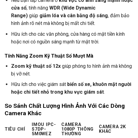
Nếu bạn lắp camera ở
khu vực có ánh sáng mạnh hoặc
cửa sổ
, tính năng
WDR (Wide Dynamic
Range)
giúp
giảm lóa và cân bằng độ sáng
, đảm bảo
hình ảnh rõ nét mà không bị mất chi tiết.
Hữu ích cho các văn phòng, cửa hàng có mặt tiền kính
hoặc nơi có nguồn sáng mạnh từ mặt trời.
Tính Năng Zoom Kỹ Thuật Số Mượt Mà
Zoom kỹ thuật số 12x
giúp phóng to hình ảnh mà không
bị vỡ nét.
Hữu ích cho việc giám sát
biển số xe, khuôn mặt người
hoặc chi tiết nhỏ trong khu vực giám sát
.
So Sánh Chất Lượng Hình Ảnh Với Các Dòng
Camera Khác
IMOU IPC-
CAMERA
CAMERA 2K
TIÊU CHÍ
S7DP-
1080P THÔNG
KHÁC
5M0WEZ
THƯỜNG