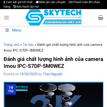
Skip
Cam kết giá tốt nhất
Miễn phí vận chuyển
Thanh toán khi nhận
hàng
Bảo hành tận nơi
to
content
Menu
Trang chủ
»
Tin tức
»
Đánh giá chất lượng hình ảnh của camera
Imou IPC-S7DP-5M0WEZ
Đánh giá chất lượng hình ảnh của camera
Imou IPC-S7DP-5M0WEZ
Posted on
19/02/2025
by
Thảo Nguyễn
19
Th2