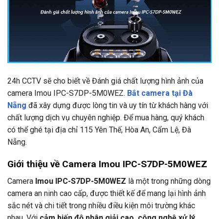
24h CCTV
sẽ cho biết về Đánh giá chất lượng hình ảnh của
camera Imou IPC-S7DP-5M0WEZ.
Bắt camera tại Đà
Nẵng
đã xây dựng được lòng tin và uy tín từ khách hàng với
chất lượng dịch vụ chuyên nghiệp. Để mua hàng, quý khách
có thể ghé tại địa chỉ
115 Yên Thế, Hòa An, Cẩm Lệ, Đà
Nẵng.
Giới thiệu về Camera Imou IPC-S7DP-5M0WEZ
Camera
Imou IPC-S7DP-5M0WEZ
là một trong những dòng
camera an ninh cao cấp, được thiết kế để mang lại hình ảnh
sắc nét và chi tiết trong nhiều điều kiện môi trường khác
nhau. Với
cảm biến độ phân giải cao, công nghệ xử lý