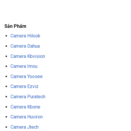
F8BET
TRANG CHỦ F8BET
NHÀ CÁI F8BET
F8BET CASINO
TẢI F8BET
APP
F8BET
NỔ HŨ F8BET
THỂ THAO F8BET
Sản Phẩm
Camera Hilook
Camera Dahua
Camera Kbvision
Camera Imou
Camera Yoosee
Camera Ezviz
Camera Puratech
Camera Kbone
Camera Huviron
Camera Jtech