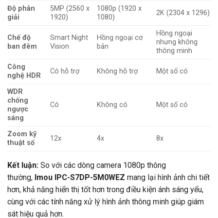
Độ phân
5MP (2560 x
1080p (1920 x
2K (2304 x 1296)
giải
1920)
1080)
Hồng ngoại
Chế độ
Smart Night
Hồng ngoại cơ
nhưng không
ban đêm
Vision
bản
thông minh
Công
Có hỗ trợ
Không hỗ trợ
Một số có
nghệ HDR
WDR
chống
Có
Không có
Một số có
ngược
sáng
Zoom kỹ
12x
4x
8x
thuật số
Kết luận:
So với các dòng camera 1080p thông
thường,
Imou IPC-S7DP-5M0WEZ
mang lại hình ảnh chi tiết
hơn, khả năng hiển thị tốt hơn trong điều kiện ánh sáng yếu,
cùng với các tính năng xử lý hình ảnh thông minh giúp giám
sát hiệu quả hơn.