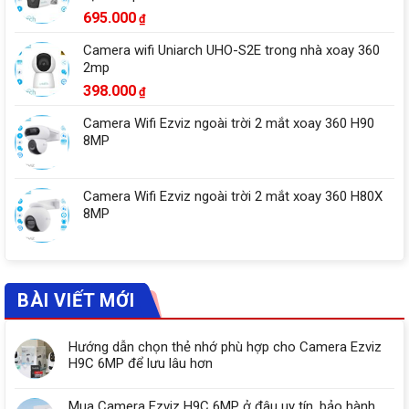
695.000
₫
Camera wifi Uniarch UHO-S2E trong nhà xoay 360
2mp
398.000
₫
Camera Wifi Ezviz ngoài trời 2 mắt xoay 360 H90
8MP
Camera Wifi Ezviz ngoài trời 2 mắt xoay 360 H80X
8MP
BÀI VIẾT MỚI
Hướng dẫn chọn thẻ nhớ phù hợp cho Camera Ezviz
H9C 6MP để lưu lâu hơn
Mua Camera Ezviz H9C 6MP ở đâu uy tín, bảo hành