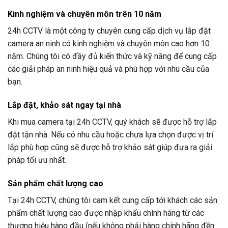
Kinh nghiệm và chuyên môn trên 10 năm
24h CCTV
là một công ty chuyên cung cấp dịch vụ lắp đặt
camera an ninh có kinh nghiệm và chuyên môn cao hơn 10
năm. Chúng tôi có đầy đủ kiến thức và kỹ năng để cung cấp
các giải pháp an ninh hiệu quả và phù hợp với nhu cầu của
bạn.
Lắp đặt, khảo sát ngay tại nhà
Khi mua camera tại
24h CCTV
, quý khách sẽ được hỗ trợ lắp
đặt tận nhà. Nếu có nhu cầu hoặc chưa lựa chọn được vị trí
lắp phù hợp cũng sẽ được hỗ trợ khảo sát giúp đưa ra giải
pháp tối ưu nhất.
Sản phẩm chất lượng cao
Tại
24h CCTV
, chúng tôi cam kết cung cấp tới khách các sản
phẩm chất lượng cao được nhập khẩu chính hãng từ các
thương hiệu hàng đầu (nếu không phải hàng chính hãng đền