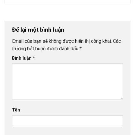
Để lại một bình luận
Email của bạn sẽ không được hiển thị công khai.
Các
trường bắt buộc được đánh dấu
*
Bình luận
*
Tên