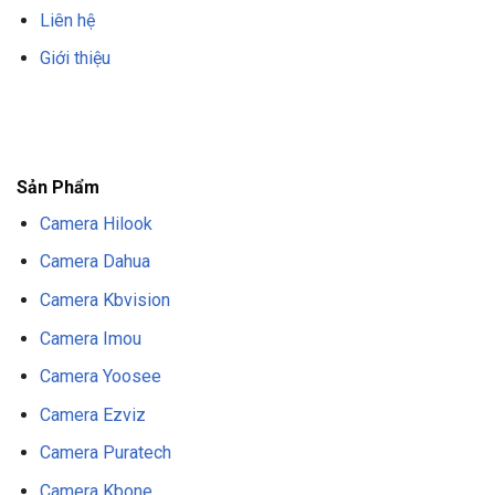
Liên hệ
Giới thiệu
F8BET
TRANG CHỦ F8BET
NHÀ CÁI F8BET
F8BET CASINO
TẢI F8BET
APP
F8BET
NỔ HŨ F8BET
THỂ THAO F8BET
Sản Phẩm
Camera Hilook
Camera Dahua
Camera Kbvision
Camera Imou
Camera Yoosee
Camera Ezviz
Camera Puratech
Camera Kbone