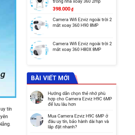
trong nhà xoay 360 2mp
398.000
₫
Camera Wifi Ezviz ngoài trời 2
mắt xoay 360 H90 8MP
Camera Wifi Ezviz ngoài trời 2
mắt xoay 360 H80X 8MP
BÀI VIẾT MỚI
Hướng dẫn chọn thẻ nhớ phù
hợp cho Camera Ezviz H9C 6MP
để lưu lâu hơn
uy tín
Mua Camera Ezviz H9C 6MP ở
uyên
đâu uy tín, bảo hành dài hạn và
Nẵng.
lắp đặt nhanh?