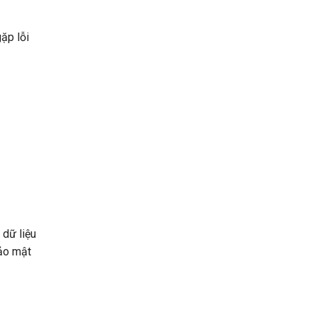
ặp lỗi
 dữ liệu
bảo mật