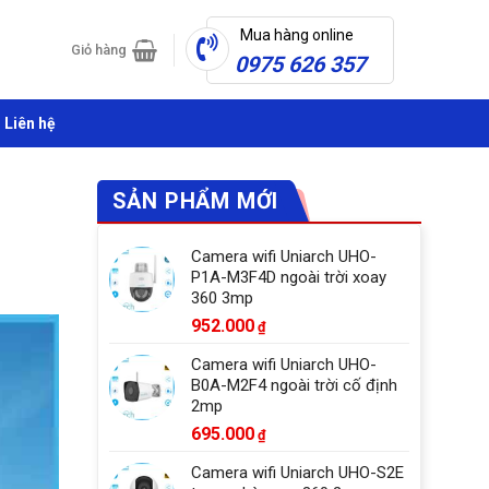
Mua hàng online
Giỏ hàng
0975 626 357
Liên hệ
SẢN PHẨM MỚI
Camera wifi Uniarch UHO-
P1A-M3F4D ngoài trời xoay
360 3mp
952.000
₫
Camera wifi Uniarch UHO-
B0A-M2F4 ngoài trời cố định
2mp
695.000
₫
Camera wifi Uniarch UHO-S2E