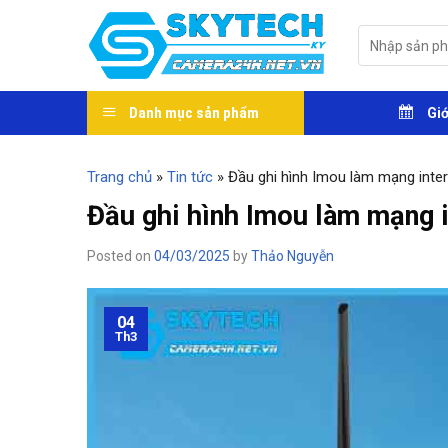
Skip
to
Tìm
kiếm:
content
Danh mục sản phẩm
Giớ
Trang chủ
»
Tin tức
»
Đầu ghi hình Imou làm mạng int
Đầu ghi hình Imou làm mạng 
Posted on
04/03/2025
by
Thảo Nguyễn
04
Th3