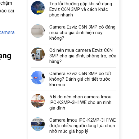
ị chậm
Top lỗi thường gặp khi sử dụng
Ezviz C6N 3MP và cách khắc
oặc cài
phục nhanh
Camera Ezviz C6N 3MP có đáng
 camera
mua cho gia đình hiện nay
không?
Có nên mua camera Ezviz C6N
mạng
3MP cho gia đình, phòng trọ, cửa
hàng?
Camera Ezviz C6N 3MP có tốt
không? Đánh giá chi tiết trước
khi mua
5 lý do nên chọn camera Imou
IPC-K2MP-3H1WE cho an ninh
gia đình
Camera Imou IPC-K2MP-3H1WE
được nhiều người dùng lựa chọn
nhờ mức giá hợp lý