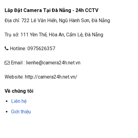
Lắp Đặt Camera Tại Đà Nẵng - 24h CCTV
Địa chỉ: 722 Lê Văn Hiến, Ngũ Hành Sơn, Đà Nẵng
Trụ sở: 111 Yên Thế, Hòa An, Cẩm Lệ, Đà Nẵng
Hotline: 0975626357
Email : lienhe@camera24h.net.vn
Website: http://camera24h.net.vn/
Về chúng tôi
Liên hệ
Giới thiệu
F8BET
TRANG CHỦ F8BET
NHÀ CÁI F8BET
F8BET CASINO
TẢI F8BET
APP
F8BET
NỔ HŨ F8BET
THỂ THAO F8BET