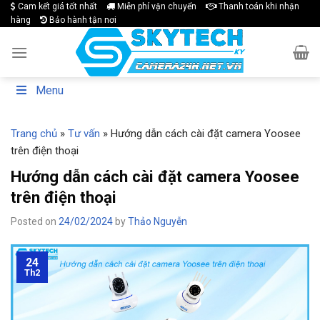
Skip
Cam kết giá tốt nhất
Miễn phí vận chuyển
Thanh toán khi nhận
hàng
Bảo hành tận nơi
to
content
Menu
Trang chủ
»
Tư vấn
»
Hướng dẫn cách cài đặt camera Yoosee
trên điện thoại
Hướng dẫn cách cài đặt camera Yoosee
trên điện thoại
Posted on
24/02/2024
by
Thảo Nguyễn
24
Th2