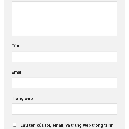
Tên
Email
Trang web
Lưu tên của tôi, email, và trang web trong trình