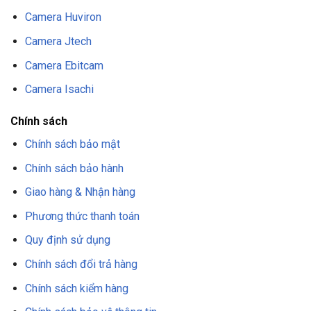
Camera Huviron
Camera Jtech
Camera Ebitcam
Camera Isachi
Chính sách
Chính sách bảo mật
Chính sách bảo hành
Giao hàng & Nhận hàng
Phương thức thanh toán
Quy định sử dụng
Chính sách đổi trả hàng
Chính sách kiểm hàng