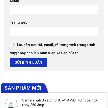
Email
Trang web
Lưu tên của tôi, email, và trang web trong trình
duyệt này cho lần bình luận kế tiếp của tôi.
SẢN PHẨM MỚI
Camera wifi Uniarch UHO-P1A-M3F4D ngoài trời
xoay 360 3mp