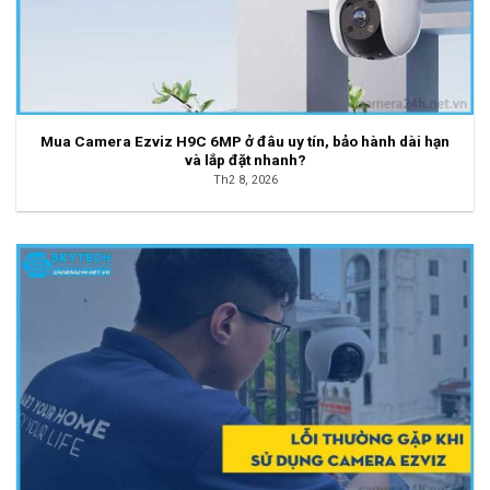
Mua Camera Ezviz H9C 6MP ở đâu uy tín, bảo hành dài hạn
và lắp đặt nhanh?
Th2 8, 2026