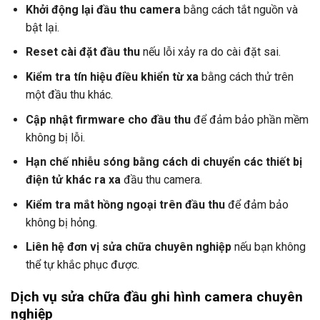
Khởi động lại đầu thu camera
bằng cách tắt nguồn và
bật lại.
Reset cài đặt đầu thu
nếu lỗi xảy ra do cài đặt sai.
Kiểm tra tín hiệu điều khiển từ xa
bằng cách thử trên
một đầu thu khác.
Cập nhật firmware cho đầu thu
để đảm bảo phần mềm
không bị lỗi.
Hạn chế nhiễu sóng bằng cách di chuyển các thiết bị
điện tử khác ra xa
đầu thu camera.
Kiểm tra mắt hồng ngoại trên đầu thu
để đảm bảo
không bị hỏng.
Liên hệ đơn vị sửa chữa chuyên nghiệp
nếu bạn không
thể tự khắc phục được.
Dịch vụ sửa chữa đầu ghi hình camera chuyên
nghiệp