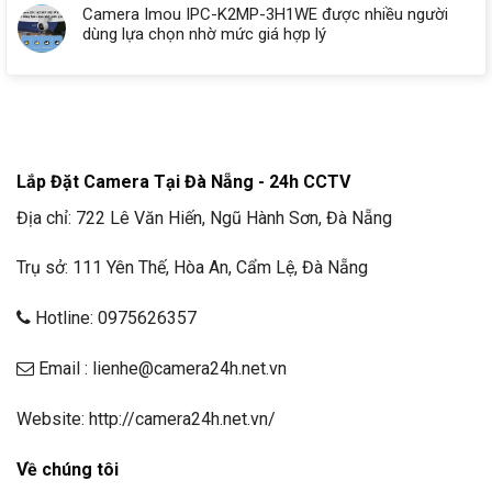
Camera Imou IPC-K2MP-3H1WE được nhiều người
dùng lựa chọn nhờ mức giá hợp lý
Lắp Đặt Camera Tại Đà Nẵng - 24h CCTV
Địa chỉ: 722 Lê Văn Hiến, Ngũ Hành Sơn, Đà Nẵng
Trụ sở: 111 Yên Thế, Hòa An, Cẩm Lệ, Đà Nẵng
Hotline: 0975626357
Email : lienhe@camera24h.net.vn
Website: http://camera24h.net.vn/
Về chúng tôi