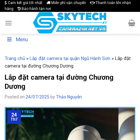
Skip
Cam kết giá tốt nhất
Miễn phí vận chuyển
Thanh toán khi nhận
hàng
Bảo hành tận nơi
to
content
Menu
Trang chủ
»
Lắp đặt camera tại quận Ngũ Hành Sơn
»
Lắp đặt
camera tại đường Chương Dương
Lắp đặt camera tại đường Chương
Dương
Posted on
24/07/2025
by
Thảo Nguyễn
24
Th7