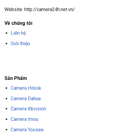
Website: http://camera24h.net.vn/
Về chúng tôi
Liên hệ
Giới thiệu
F8BET
TRANG CHỦ F8BET
NHÀ CÁI F8BET
F8BET CASINO
TẢI F8BET
APP
F8BET
NỔ HŨ F8BET
THỂ THAO F8BET
Sản Phẩm
Camera Hilook
Camera Dahua
Camera Kbvision
Camera Imou
Camera Yoosee