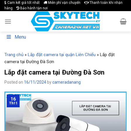
Skip
Cam kết giá tốt nhất
Miễn phí vận chuyển
Thanh toán khi nhận
hàng
Bảo hành tận nơi
to
content
Menu
Trang chủ
»
Lắp đặt camera tại quận Liên Chiểu
»
Lắp đặt
camera tại Đường Đà Sơn
Lắp đặt camera tại Đường Đà Sơn
Posted on
16/11/2024
by
cameradanang
16
Th11