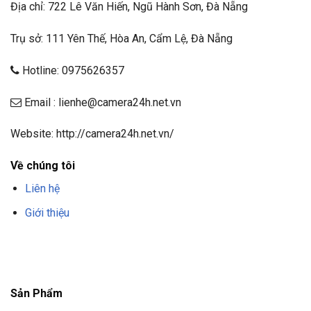
Địa chỉ: 722 Lê Văn Hiến, Ngũ Hành Sơn, Đà Nẵng
Trụ sở: 111 Yên Thế, Hòa An, Cẩm Lệ, Đà Nẵng
Hotline: 0975626357
Email : lienhe@camera24h.net.vn
Website: http://camera24h.net.vn/
Về chúng tôi
Liên hệ
Giới thiệu
F8BET
TRANG CHỦ F8BET
NHÀ CÁI F8BET
F8BET CASINO
TẢI F8BET
APP
F8BET
NỔ HŨ F8BET
THỂ THAO F8BET
Sản Phẩm