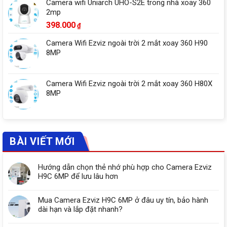
Camera wifi Uniarch UHO-S2E trong nhà xoay 360
2mp
398.000
₫
Camera Wifi Ezviz ngoài trời 2 mắt xoay 360 H90
8MP
Camera Wifi Ezviz ngoài trời 2 mắt xoay 360 H80X
8MP
BÀI VIẾT MỚI
Hướng dẫn chọn thẻ nhớ phù hợp cho Camera Ezviz
H9C 6MP để lưu lâu hơn
Mua Camera Ezviz H9C 6MP ở đâu uy tín, bảo hành
dài hạn và lắp đặt nhanh?