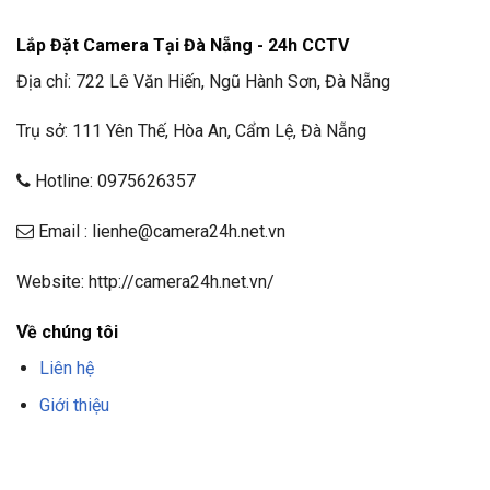
Lắp Đặt Camera Tại Đà Nẵng - 24h CCTV
Địa chỉ: 722 Lê Văn Hiến, Ngũ Hành Sơn, Đà Nẵng
Trụ sở: 111 Yên Thế, Hòa An, Cẩm Lệ, Đà Nẵng
Hotline: 0975626357
Email : lienhe@camera24h.net.vn
Website: http://camera24h.net.vn/
Về chúng tôi
Liên hệ
Giới thiệu
F8BET
TRANG CHỦ F8BET
NHÀ CÁI F8BET
F8BET CASINO
TẢI F8BET
APP
F8BET
NỔ HŨ F8BET
THỂ THAO F8BET