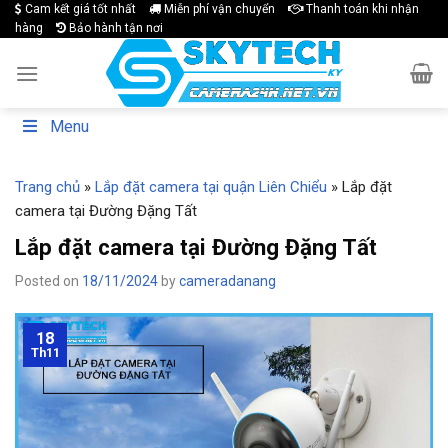
Skip
Cam kết giá tốt nhất
Miễn phí vận chuyển
Thanh toán khi nhận
hàng
Bảo hành tận nơi
to
content
Menu
Trang chủ
»
Lắp đặt camera tại quận Liên Chiểu
»
Lắp đặt
camera tại Đường Đặng Tất
Lắp đặt camera tại Đường Đặng Tất
Posted on
18/11/2024
by
cameradanang
18
Th11