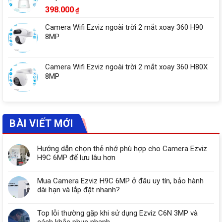
398.000
₫
Camera Wifi Ezviz ngoài trời 2 mắt xoay 360 H90
8MP
Camera Wifi Ezviz ngoài trời 2 mắt xoay 360 H80X
8MP
BÀI VIẾT MỚI
Hướng dẫn chọn thẻ nhớ phù hợp cho Camera Ezviz
H9C 6MP để lưu lâu hơn
Mua Camera Ezviz H9C 6MP ở đâu uy tín, bảo hành
dài hạn và lắp đặt nhanh?
Top lỗi thường gặp khi sử dụng Ezviz C6N 3MP và
cách khắc phục nhanh