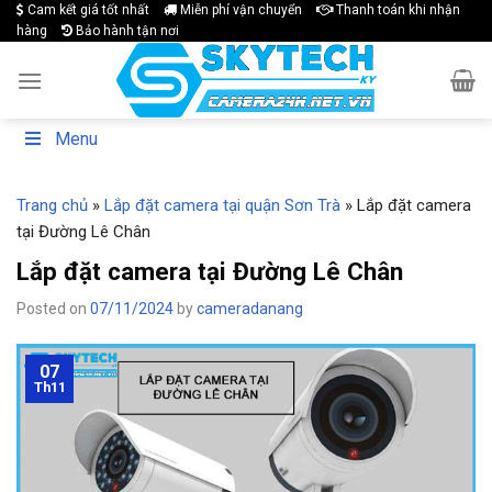
Skip
Cam kết giá tốt nhất
Miễn phí vận chuyển
Thanh toán khi nhận
hàng
Bảo hành tận nơi
to
content
Menu
Trang chủ
»
Lắp đặt camera tại quận Sơn Trà
»
Lắp đặt camera
tại Đường Lê Chân
Lắp đặt camera tại Đường Lê Chân
Posted on
07/11/2024
by
cameradanang
07
Th11