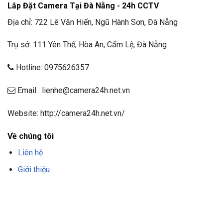
Lắp Đặt Camera Tại Đà Nẵng - 24h CCTV
Địa chỉ: 722 Lê Văn Hiến, Ngũ Hành Sơn, Đà Nẵng
Trụ sở: 111 Yên Thế, Hòa An, Cẩm Lệ, Đà Nẵng
Hotline: 0975626357
Email : lienhe@camera24h.net.vn
Website: http://camera24h.net.vn/
Về chúng tôi
Liên hệ
Giới thiệu
F8BET
TRANG CHỦ F8BET
NHÀ CÁI F8BET
F8BET CASINO
TẢI F8BET
APP
F8BET
NỔ HŨ F8BET
THỂ THAO F8BET