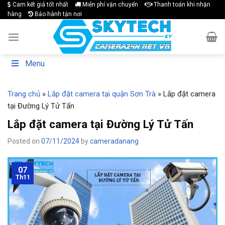
Skip
Cam kết giá tốt nhất
Miễn phí vận chuyển
Thanh toán khi nhận
hàng
Bảo hành tận nơi
to
content
Menu
Trang chủ
»
Lắp đặt camera tại quận Sơn Trà
»
Lắp đặt camera
tại Đường Lý Tử Tấn
Lắp đặt camera tại Đường Lý Tử Tấn
Posted on
07/11/2024
by
cameradanang
07
Th11