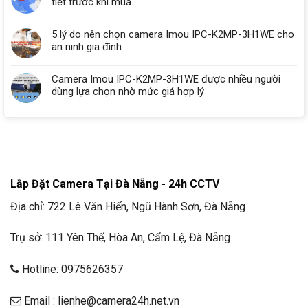
tiết trước khi mua
5 lý do nên chọn camera Imou IPC-K2MP-3H1WE cho
an ninh gia đình
Camera Imou IPC-K2MP-3H1WE được nhiều người
dùng lựa chọn nhờ mức giá hợp lý
Lắp Đặt Camera Tại Đà Nẵng - 24h CCTV
Địa chỉ: 722 Lê Văn Hiến, Ngũ Hành Sơn, Đà Nẵng
Trụ sở: 111 Yên Thế, Hòa An, Cẩm Lệ, Đà Nẵng
Hotline: 0975626357
Email : lienhe@camera24h.net.vn