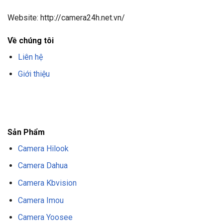
Website: http://camera24h.net.vn/
Về chúng tôi
Liên hệ
Giới thiệu
F8BET
TRANG CHỦ F8BET
NHÀ CÁI F8BET
F8BET CASINO
TẢI F8BET
APP
F8BET
NỔ HŨ F8BET
THỂ THAO F8BET
Sản Phẩm
Camera Hilook
Camera Dahua
Camera Kbvision
Camera Imou
Camera Yoosee