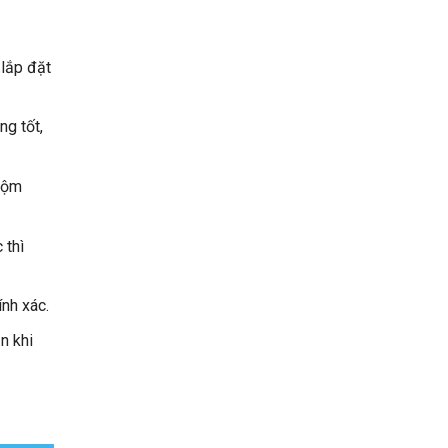
 lắp đặt
ng tốt,
trộm
 thì
nh xác.
n khi