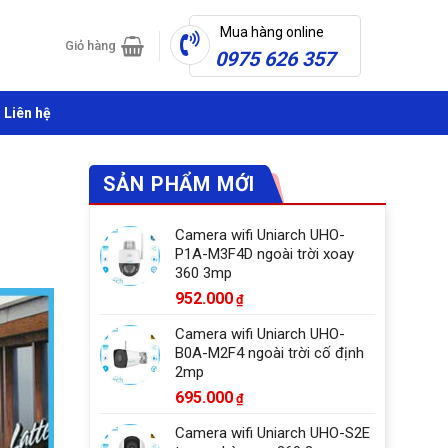
Mua hàng online
Giỏ hàng
0975 626 357
Liên hệ
SẢN PHẨM MỚI
Camera wifi Uniarch UHO-
P1A-M3F4D ngoài trời xoay
360 3mp
952.000
₫
Camera wifi Uniarch UHO-
B0A-M2F4 ngoài trời cố định
2mp
695.000
₫
Camera wifi Uniarch UHO-S2E