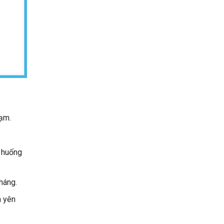
hạm.
h huống
háng.
à yên