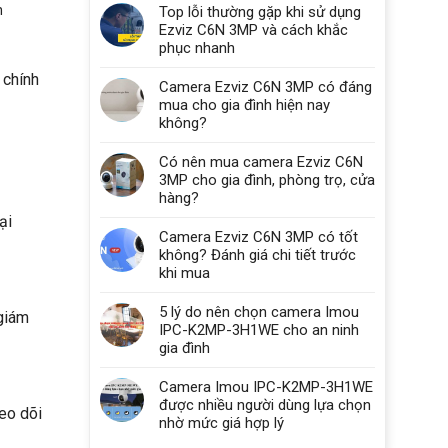
h
Top lỗi thường gặp khi sử dụng
Ezviz C6N 3MP và cách khắc
phục nhanh
 chính
Camera Ezviz C6N 3MP có đáng
mua cho gia đình hiện nay
không?
Có nên mua camera Ezviz C6N
3MP cho gia đình, phòng trọ, cửa
hàng?
ại
Camera Ezviz C6N 3MP có tốt
không? Đánh giá chi tiết trước
khi mua
5 lý do nên chọn camera Imou
 giám
IPC-K2MP-3H1WE cho an ninh
gia đình
Camera Imou IPC-K2MP-3H1WE
được nhiều người dùng lựa chọn
heo dõi
nhờ mức giá hợp lý