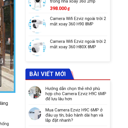
trong nhà xoay 360 2mp
398.000
₫
Camera Wifi Ezviz ngoài trời 2
mắt xoay 360 H90 8MP
Camera Wifi Ezviz ngoài trời 2
mắt xoay 360 H80X 8MP
BÀI VIẾT MỚI
Hướng dẫn chọn thẻ nhớ phù
hợp cho Camera Ezviz H9C 6MP
để lưu lâu hơn
dàng
Mua Camera Ezviz H9C 6MP ở
đâu uy tín, bảo hành dài hạn và
lắp đặt nhanh?
thống