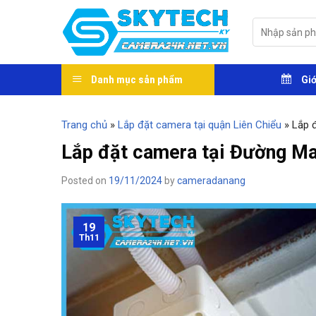
Skip
to
Tìm
kiếm:
content
Danh mục sản phẩm
Giớ
Trang chủ
»
Lắp đặt camera tại quận Liên Chiểu
»
Lắp 
Lắp đặt camera tại Đường M
Posted on
19/11/2024
by
cameradanang
19
Th11