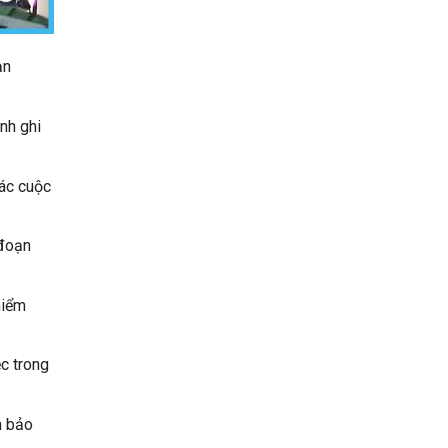
ạn
nh ghi
các cuộc
 đoạn
hiểm
c trong
m bảo