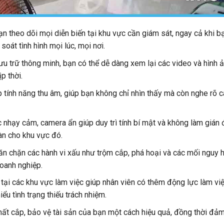
 theo dõi mọi diễn biến tại khu vực cần giám sát, ngay cả khi b
oát tình hình mọi lúc, mọi nơi.
ưu trữ thông minh, bạn có thể dễ dàng xem lại các video và hình ả
p thời.
p tính năng thu âm, giúp bạn không chỉ nhìn thấy mà còn nghe rõ 
 nhạy cảm, camera ẩn giúp duy trì tính bí mật và không làm gián
àn cho khu vực đó.
n chặn các hành vi xấu như trộm cắp, phá hoại và các mối nguy 
doanh nghiệp.
 tại các khu vực làm việc giúp nhân viên có thêm động lực làm việ
ểu tình trạng thiếu trách nhiệm.
mất cắp, bảo vệ tài sản của bạn một cách hiệu quả, đồng thời đả