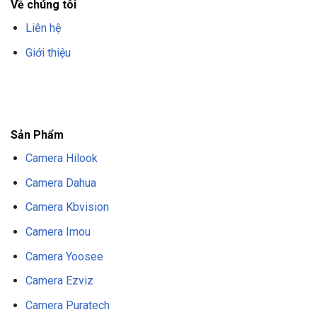
Về chúng tôi
Liên hệ
Giới thiệu
F8BET
TRANG CHỦ F8BET
NHÀ CÁI F8BET
F8BET CASINO
TẢI F8BET
APP
F8BET
NỔ HŨ F8BET
THỂ THAO F8BET
Sản Phẩm
Camera Hilook
Camera Dahua
Camera Kbvision
Camera Imou
Camera Yoosee
Camera Ezviz
Camera Puratech