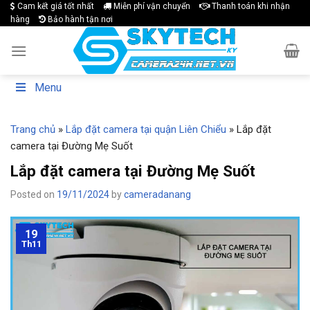
Skip
Cam kết giá tốt nhất
Miễn phí vận chuyển
Thanh toán khi nhận
hàng
Bảo hành tận nơi
to
content
Menu
Trang chủ
»
Lắp đặt camera tại quận Liên Chiểu
»
Lắp đặt
camera tại Đường Mẹ Suốt
Lắp đặt camera tại Đường Mẹ Suốt
Posted on
19/11/2024
by
cameradanang
19
Th11