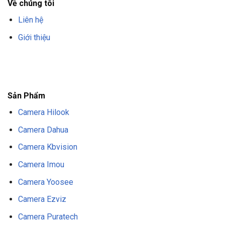
Về chúng tôi
Liên hệ
Giới thiệu
F8BET
TRANG CHỦ F8BET
NHÀ CÁI F8BET
F8BET CASINO
TẢI F8BET
APP
F8BET
NỔ HŨ F8BET
THỂ THAO F8BET
Sản Phẩm
Camera Hilook
Camera Dahua
Camera Kbvision
Camera Imou
Camera Yoosee
Camera Ezviz
Camera Puratech