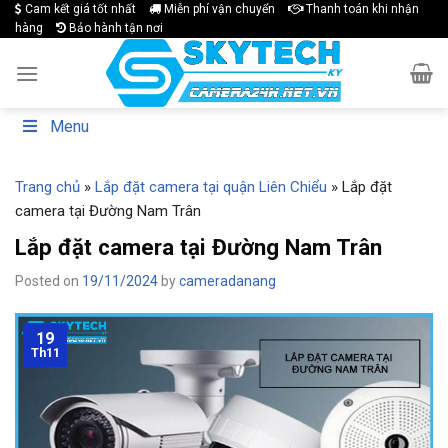
Skip
Cam kết giá tốt nhất
Miễn phí vận chuyển
Thanh toán khi nhận
hàng
Bảo hành tận nơi
to
content
Menu
Trang chủ
»
Lắp đặt camera tại quận Liên Chiểu
»
Lắp đặt
camera tại Đường Nam Trân
Lắp đặt camera tại Đường Nam Trân
Posted on
19/11/2024
by
cameradanang
19
Th11