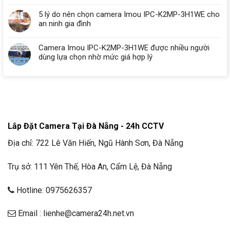
5 lý do nên chọn camera Imou IPC-K2MP-3H1WE cho
an ninh gia đình
Camera Imou IPC-K2MP-3H1WE được nhiều người
dùng lựa chọn nhờ mức giá hợp lý
Lắp Đặt Camera Tại Đà Nẵng - 24h CCTV
Địa chỉ: 722 Lê Văn Hiến, Ngũ Hành Sơn, Đà Nẵng
Trụ sở: 111 Yên Thế, Hòa An, Cẩm Lệ, Đà Nẵng
Hotline: 0975626357
Email : lienhe@camera24h.net.vn