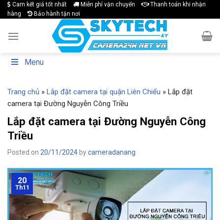
Skip
Cam kết giá tốt nhất
Miễn phí vận chuyển
Thanh toán khi nhận
hàng
Bảo hành tận nơi
to
content
Menu
Trang chủ
»
Lắp đặt camera tại quận Liên Chiểu
»
Lắp đặt
camera tại Đường Nguyễn Công Triều
Lắp đặt camera tại Đường Nguyễn Công
Triều
Posted on
20/11/2024
by
cameradanang
20
Th11