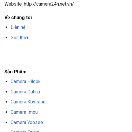
Website: http://camera24h.net.vn/
Về chúng tôi
Liên hệ
Giới thiệu
F8BET
TRANG CHỦ F8BET
NHÀ CÁI F8BET
F8BET CASINO
TẢI F8BET
APP
F8BET
NỔ HŨ F8BET
THỂ THAO F8BET
Sản Phẩm
Camera Hilook
Camera Dahua
Camera Kbvision
Camera Imou
Camera Yoosee