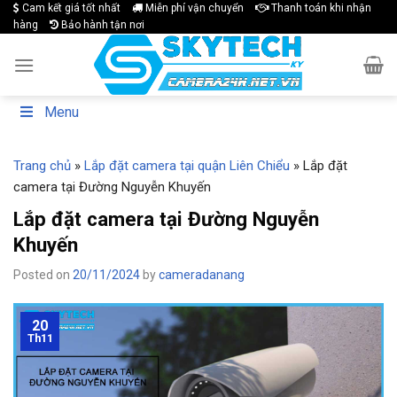
Skip
Cam kết giá tốt nhất
Miễn phí vận chuyển
Thanh toán khi nhận
hàng
Bảo hành tận nơi
to
content
Menu
Trang chủ
»
Lắp đặt camera tại quận Liên Chiểu
»
Lắp đặt
camera tại Đường Nguyễn Khuyến
Lắp đặt camera tại Đường Nguyễn
Khuyến
Posted on
20/11/2024
by
cameradanang
20
Th11