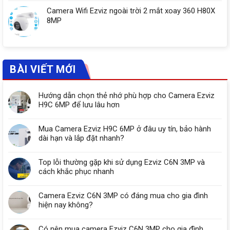
Camera Wifi Ezviz ngoài trời 2 mắt xoay 360 H80X
8MP
BÀI VIẾT MỚI
Hướng dẫn chọn thẻ nhớ phù hợp cho Camera Ezviz
H9C 6MP để lưu lâu hơn
Mua Camera Ezviz H9C 6MP ở đâu uy tín, bảo hành
dài hạn và lắp đặt nhanh?
Top lỗi thường gặp khi sử dụng Ezviz C6N 3MP và
cách khắc phục nhanh
Camera Ezviz C6N 3MP có đáng mua cho gia đình
hiện nay không?
Có nên mua camera Ezviz C6N 3MP cho gia đình,