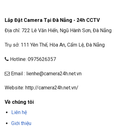
Lắp Đặt Camera Tại Đà Nẵng - 24h CCTV
Địa chỉ: 722 Lê Văn Hiến, Ngũ Hành Sơn, Đà Nẵng
Trụ sở: 111 Yên Thế, Hòa An, Cẩm Lệ, Đà Nẵng
Hotline: 0975626357
Email : lienhe@camera24h.net.vn
Website: http://camera24h.net.vn/
Về chúng tôi
Liên hệ
Giới thiệu
F8BET
TRANG CHỦ F8BET
NHÀ CÁI F8BET
F8BET CASINO
TẢI F8BET
APP