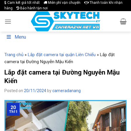
Skip
Cam kết giá tốt nhất
Miễn phí vận chuyển
Thanh toán khi nhận
hàng
Bảo hành tận nơi
to
content
Menu
Trang chủ
»
Lắp đặt camera tại quận Liên Chiểu
»
Lắp đặt
camera tại Đường Nguyễn Mậu Kiến
Lắp đặt camera tại Đường Nguyễn Mậu
Kiến
Posted on
20/11/2024
by
cameradanang
20
Th11