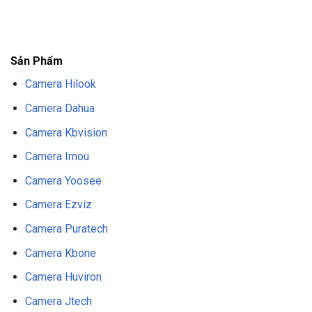
F8BET
TRANG CHỦ F8BET
NHÀ CÁI F8BET
F8BET CASINO
TẢI F8BET
APP
F8BET
NỔ HŨ F8BET
THỂ THAO F8BET
Sản Phẩm
Camera Hilook
Camera Dahua
Camera Kbvision
Camera Imou
Camera Yoosee
Camera Ezviz
Camera Puratech
Camera Kbone
Camera Huviron
Camera Jtech