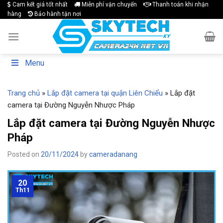
Skip
Cam kết giá tốt nhất
Miễn phí vận chuyển
Thanh toán khi nhận
hàng
Bảo hành tận nơi
to
content
Menu
Trang chủ
»
Lắp đặt camera tại quận Liên Chiểu
»
Lắp đặt
camera tại Đường Nguyễn Nhược Pháp
Lắp đặt camera tại Đường Nguyễn Nhược
Pháp
Posted on
20/11/2024
by
cameradanang
20
Th11