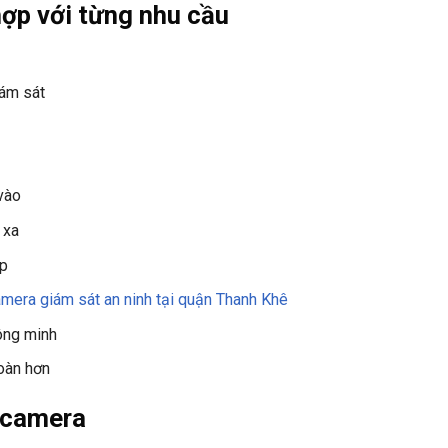
hợp với từng nhu cầu
ám sát
vào
 xa
ạp
amera giám sát an ninh tại quận Thanh Khê
ông minh
oàn hơn
p camera