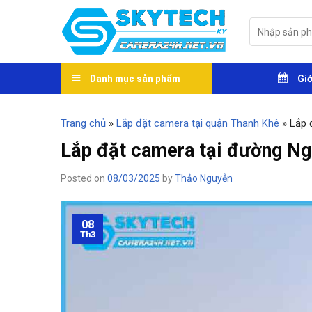
Skip
to
Tìm
kiếm:
content
Danh mục sản phẩm
Giớ
Trang chủ
»
Lắp đặt camera tại quận Thanh Khê
»
Lắp 
Lắp đặt camera tại đường N
Posted on
08/03/2025
by
Thảo Nguyễn
08
Th3