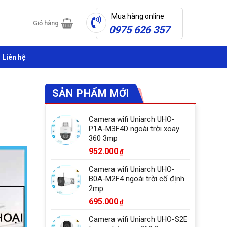
Mua hàng online
Giỏ hàng
0975 626 357
Liên hệ
SẢN PHẨM MỚI
Camera wifi Uniarch UHO-
P1A-M3F4D ngoài trời xoay
360 3mp
952.000
₫
Camera wifi Uniarch UHO-
B0A-M2F4 ngoài trời cố định
2mp
695.000
₫
Camera wifi Uniarch UHO-S2E