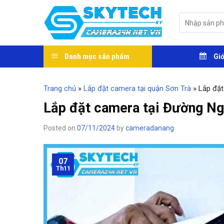
Skip
to
Tìm
kiếm:
content
Danh mục sản phẩm
Giớ
Trang chủ
»
Lắp đặt camera tại quận Sơn Trà
»
Lắp đặt
Lắp đặt camera tại Đường N
Posted on
07/11/2024
by
cameradanang
07
Th11