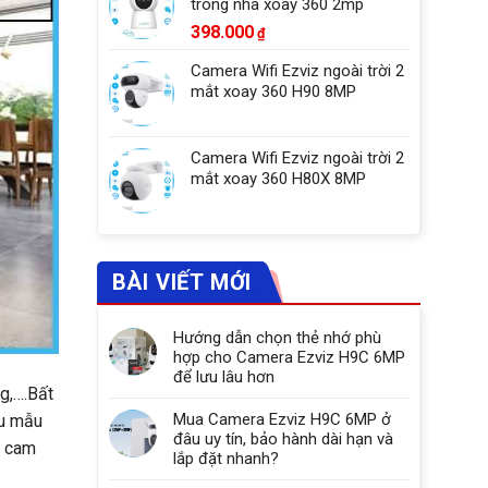
trong nhà xoay 360 2mp
398.000
₫
Camera Wifi Ezviz ngoài trời 2
mắt xoay 360 H90 8MP
Camera Wifi Ezviz ngoài trời 2
mắt xoay 360 H80X 8MP
BÀI VIẾT MỚI
Hướng dẫn chọn thẻ nhớ phù
hợp cho Camera Ezviz H9C 6MP
để lưu lâu hơn
g,….Bất
Mua Camera Ezviz H9C 6MP ở
ều mẫu
đâu uy tín, bảo hành dài hạn và
p cam
lắp đặt nhanh?