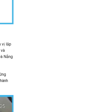
 vị lắp
 và
 Đà Nẵng
hững
thành