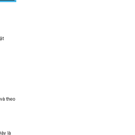
ặt
 và theo
Đây là