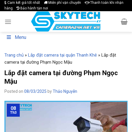
Skip
Cam kết giá tốt nhất
Miễn phí vận chuyển
Thanh toán khi nhận
hàng
Bảo hành tận nơi
to
content
Menu
Trang chủ
»
Lắp đặt camera tại quận Thanh Khê
»
Lắp đặt
camera tại đường Phạm Ngọc Mậu
Lắp đặt camera tại đường Phạm Ngọc
Mậu
Posted on
08/03/2025
by
Thảo Nguyễn
08
Th3