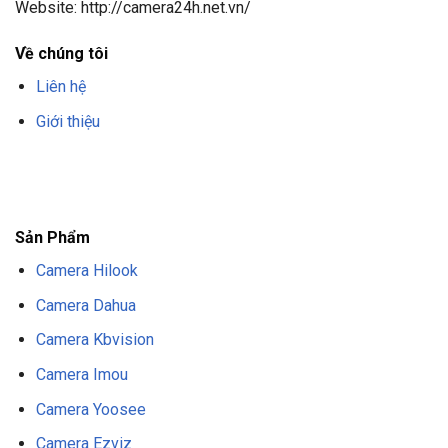
Website: http://camera24h.net.vn/
Về chúng tôi
Liên hệ
Giới thiệu
F8BET
TRANG CHỦ F8BET
NHÀ CÁI F8BET
F8BET CASINO
TẢI F8BET
APP
F8BET
NỔ HŨ F8BET
THỂ THAO F8BET
Sản Phẩm
Camera Hilook
Camera Dahua
Camera Kbvision
Camera Imou
Camera Yoosee
Camera Ezviz