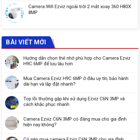
Camera Wifi Ezviz ngoài trời 2 mắt xoay 360 H80X
8MP
BÀI VIẾT MỚI
Hướng dẫn chọn thẻ nhớ phù hợp cho Camera Ezviz
H9C 6MP để lưu lâu hơn
Mua Camera Ezviz H9C 6MP ở đâu uy tín, bảo hành
dài hạn và lắp đặt nhanh?
Top lỗi thường gặp khi sử dụng Ezviz C6N 3MP và
cách khắc phục nhanh
Camera Ezviz C6N 3MP có đáng mua cho gia đình
hiện nay không?
Có nên mua camera Ezviz C6N 3MP cho gia đình,