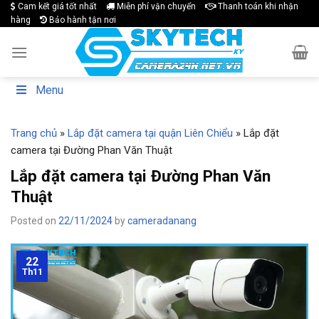
Skip
Cam kết giá tốt nhất
Miễn phí vận chuyển
Thanh toán khi nhận
hàng
Bảo hành tận nơi
to
content
Menu
Trang chủ
»
Lắp đặt camera tại quận Liên Chiểu
»
Lắp đặt
camera tại Đường Phan Văn Thuật
Lắp đặt camera tại Đường Phan Văn
Thuật
Posted on
22/11/2024
by
cameradanang
22
Th11