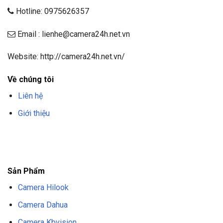
Hotline: 0975626357
Email : lienhe@camera24h.net.vn
Website: http://camera24h.net.vn/
Về chúng tôi
Liên hệ
Giới thiệu
F8BET
TRANG CHỦ F8BET
NHÀ CÁI F8BET
F8BET CASINO
TẢI F8BET
APP
F8BET
NỔ HŨ F8BET
THỂ THAO F8BET
Sản Phẩm
Camera Hilook
Camera Dahua
Camera Kbvision