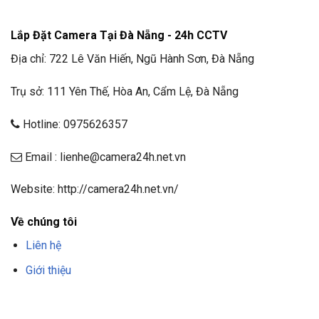
Lắp Đặt Camera Tại Đà Nẵng - 24h CCTV
Địa chỉ: 722 Lê Văn Hiến, Ngũ Hành Sơn, Đà Nẵng
Trụ sở: 111 Yên Thế, Hòa An, Cẩm Lệ, Đà Nẵng
Hotline: 0975626357
Email : lienhe@camera24h.net.vn
Website: http://camera24h.net.vn/
Về chúng tôi
Liên hệ
Giới thiệu
F8BET
TRANG CHỦ F8BET
NHÀ CÁI F8BET
F8BET CASINO
TẢI F8BET
APP