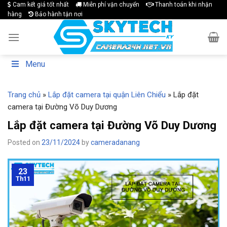
Skip
Cam kết giá tốt nhất
Miễn phí vận chuyển
Thanh toán khi nhận
hàng
Bảo hành tận nơi
to
content
Menu
Trang chủ
»
Lắp đặt camera tại quận Liên Chiểu
»
Lắp đặt
camera tại Đường Võ Duy Dương
Lắp đặt camera tại Đường Võ Duy Dương
Posted on
23/11/2024
by
cameradanang
23
Th11