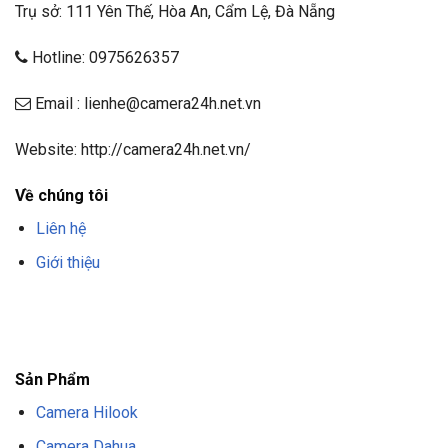
Trụ sở: 111 Yên Thế, Hòa An, Cẩm Lệ, Đà Nẵng
Hotline: 0975626357
Email : lienhe@camera24h.net.vn
Website: http://camera24h.net.vn/
Về chúng tôi
Liên hệ
Giới thiệu
F8BET
TRANG CHỦ F8BET
NHÀ CÁI F8BET
F8BET CASINO
TẢI F8BET
APP
F8BET
NỔ HŨ F8BET
THỂ THAO F8BET
Sản Phẩm
Camera Hilook
Camera Dahua