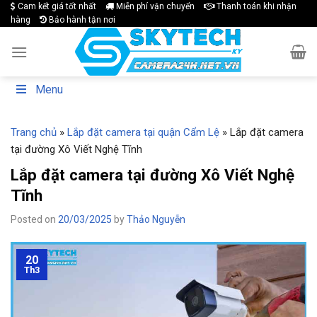
Skip
Cam kết giá tốt nhất
Miễn phí vận chuyển
Thanh toán khi nhận
hàng
Bảo hành tận nơi
to
content
Menu
Trang chủ
»
Lắp đặt camera tại quận Cẩm Lệ
»
Lắp đặt camera
tại đường Xô Viết Nghệ Tĩnh
Lắp đặt camera tại đường Xô Viết Nghệ
Tĩnh
Posted on
20/03/2025
by
Thảo Nguyễn
20
Th3