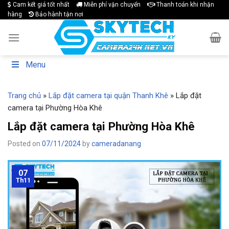
Skip
Cam kết giá tốt nhất
Miễn phí vận chuyển
Thanh toán khi nhận
hàng
Bảo hành tận nơi
to
content
Menu
Trang chủ
»
Lắp đặt camera tại quận Thanh Khê
»
Lắp đặt
camera tại Phường Hòa Khê
Lắp đặt camera tại Phường Hòa Khê
Posted on
07/11/2024
by
cameradanang
07
Th11