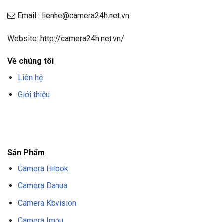
Email : lienhe@camera24h.net.vn
Website: http://camera24h.net.vn/
Về chúng tôi
Liên hệ
Giới thiệu
F8BET
TRANG CHỦ F8BET
NHÀ CÁI F8BET
F8BET CASINO
TẢI F8BET
APP
F8BET
NỔ HŨ F8BET
THỂ THAO F8BET
Sản Phẩm
Camera Hilook
Camera Dahua
Camera Kbvision
Camera Imou