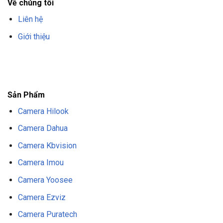
Về chúng tôi
Liên hệ
Giới thiệu
F8BET
TRANG CHỦ F8BET
NHÀ CÁI F8BET
F8BET CASINO
TẢI F8BET
APP
F8BET
NỔ HŨ F8BET
THỂ THAO F8BET
Sản Phẩm
Camera Hilook
Camera Dahua
Camera Kbvision
Camera Imou
Camera Yoosee
Camera Ezviz
Camera Puratech