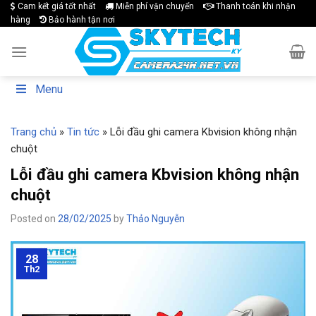
Skip
Cam kết giá tốt nhất
Miễn phí vận chuyển
Thanh toán khi nhận
hàng
Bảo hành tận nơi
to
content
Menu
Trang chủ
»
Tin tức
»
Lỗi đầu ghi camera Kbvision không nhận
chuột
Lỗi đầu ghi camera Kbvision không nhận
chuột
Posted on
28/02/2025
by
Thảo Nguyễn
28
Th2