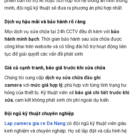
phiên bản hỗ trợ AI hoặc tích hợp với hệ thống an ninh thông
minh, đội ngũ kỹ thuật sẽ đưa ra phương án phù hợp nhất.
Dịch vụ hậu mãi và bảo hành rõ ràng
Mọi dịch vụ sửa chữa tại
24h CCTV
đều đi kèm với
bảo
hành minh bạch
. Thời gian bảo hành sau sửa chữa được
công khai trên website và có tổng đài hỗ trợ hoạt động liên
tục để giải quyết các vấn đề phát sinh.
Giá cả cạnh tranh, báo giá trước khi sửa chữa
Chúng tôi cung cấp
dịch vụ sửa chữa đầu ghi
camera
với
mức giá hợp lý
, phù hợp với từng tình trạng hư
hỏng của thiết bị. Kỹ thuật viên sẽ
báo giá chi tiết trước khi
sửa
, cam kết không phát sinh chi phí ngoài dự kiến.
Đội ngũ kỹ thuật chuyên nghiệp
Lap camera gia re Da Nang
có đội ngũ kỹ thuật viên giàu
kinh nghiệm và chuyên nghiệp. Họ sẽ lắp đặt và cấu hình hệ