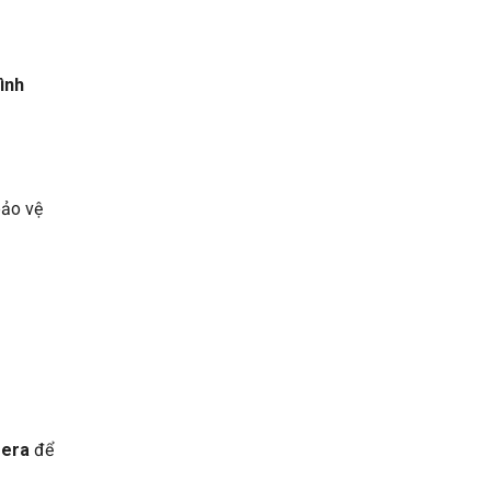
ình
bảo vệ
mera
để