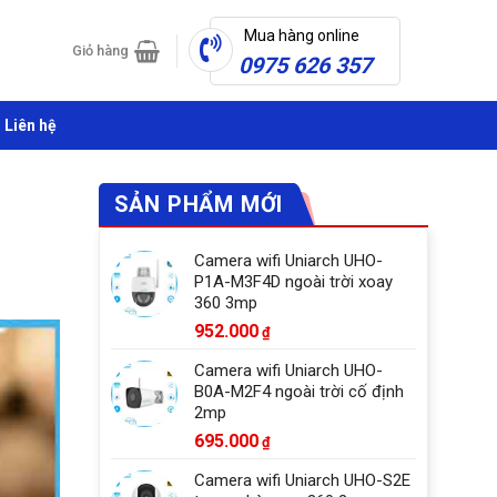
Mua hàng online
Giỏ hàng
0975 626 357
Liên hệ
SẢN PHẨM MỚI
Camera wifi Uniarch UHO-
P1A-M3F4D ngoài trời xoay
360 3mp
952.000
₫
Camera wifi Uniarch UHO-
B0A-M2F4 ngoài trời cố định
2mp
695.000
₫
Camera wifi Uniarch UHO-S2E