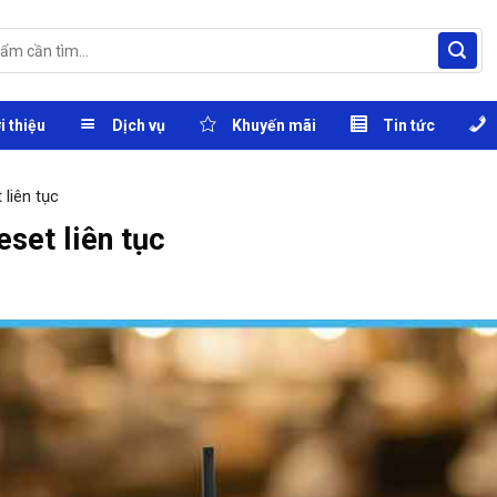
i thiệu
Dịch vụ
Khuyến mãi
Tin tức
liên tục
set liên tục