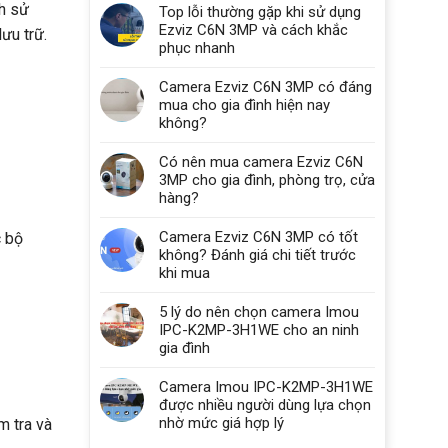
nh sử
Top lỗi thường gặp khi sử dụng
Ezviz C6N 3MP và cách khắc
ưu trữ.
phục nhanh
Camera Ezviz C6N 3MP có đáng
mua cho gia đình hiện nay
không?
Có nên mua camera Ezviz C6N
3MP cho gia đình, phòng trọ, cửa
hàng?
Camera Ezviz C6N 3MP có tốt
c bộ
không? Đánh giá chi tiết trước
khi mua
5 lý do nên chọn camera Imou
IPC-K2MP-3H1WE cho an ninh
gia đình
Camera Imou IPC-K2MP-3H1WE
được nhiều người dùng lựa chọn
nhờ mức giá hợp lý
m tra và