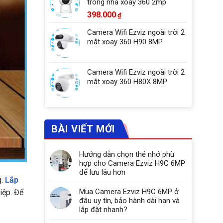
trong nhà xoay 360 2mp
398.000
₫
Camera Wifi Ezviz ngoài trời 2
mắt xoay 360 H90 8MP
Camera Wifi Ezviz ngoài trời 2
mắt xoay 360 H80X 8MP
BÀI VIẾT MỚI
Hướng dẫn chọn thẻ nhớ phù
hợp cho Camera Ezviz H9C 6MP
để lưu lâu hơn
g.
Lắp
Mua Camera Ezviz H9C 6MP ở
iệp. Để
đâu uy tín, bảo hành dài hạn và
lắp đặt nhanh?