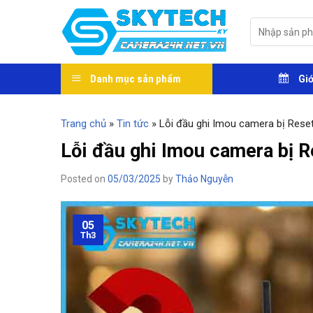
Skip
to
Tìm
kiếm:
content
Danh mục sản phẩm
Giớ
Trang chủ
»
Tin tức
»
Lỗi đầu ghi Imou camera bị Reset 
Lỗi đầu ghi Imou camera bị Re
Posted on
05/03/2025
by
Thảo Nguyễn
05
Th3