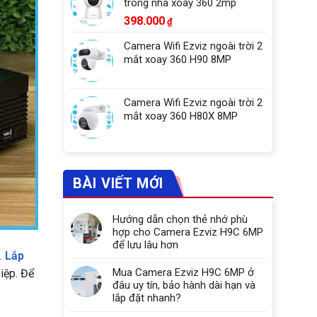
trong nhà xoay 360 2mp
398.000
₫
Camera Wifi Ezviz ngoài trời 2
mắt xoay 360 H90 8MP
Camera Wifi Ezviz ngoài trời 2
mắt xoay 360 H80X 8MP
BÀI VIẾT MỚI
Hướng dẫn chọn thẻ nhớ phù
hợp cho Camera Ezviz H9C 6MP
để lưu lâu hơn
.
Lắp
Mua Camera Ezviz H9C 6MP ở
iệp. Để
đâu uy tín, bảo hành dài hạn và
lắp đặt nhanh?