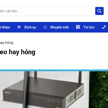
i thiệu
Dịch vụ
Khuyến mãi
Tin tức
hay hỏng
reo hay hỏng