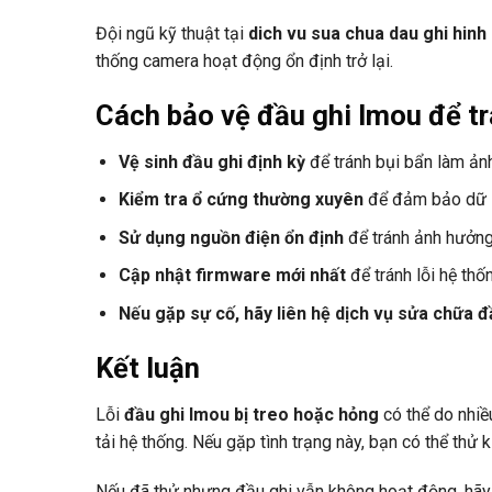
Đội ngũ kỹ thuật tại
dich vu sua chua dau ghi hin
thống camera hoạt động ổn định trở lại.
Cách bảo vệ đầu ghi Imou để tr
Vệ sinh đầu ghi định kỳ
để tránh bụi bẩn làm ảnh
Kiểm tra ổ cứng thường xuyên
để đảm bảo dữ li
Sử dụng nguồn điện ổn định
để tránh ảnh hưởng 
Cập nhật firmware mới nhất
để tránh lỗi hệ thố
Nếu gặp sự cố, hãy liên hệ dịch vụ sửa chữa 
Kết luận
Lỗi
đầu ghi Imou bị treo hoặc hỏng
có thể do nhiề
tải hệ thống. Nếu gặp tình trạng này, bạn có thể thử 
Nếu đã thử nhưng đầu ghi vẫn không hoạt động, hãy