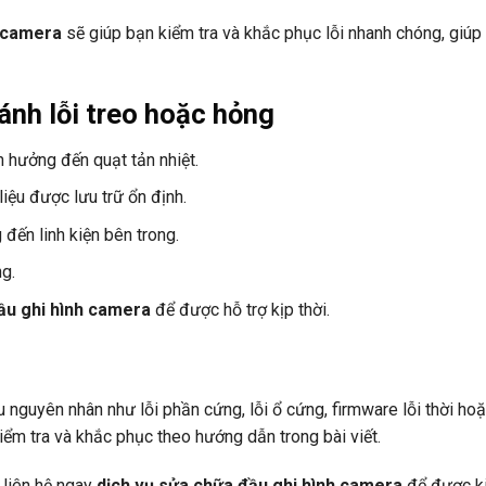
h camera
sẽ giúp bạn kiểm tra và khắc phục lỗi nhanh chóng, giúp
ánh lỗi treo hoặc hỏng
 hưởng đến quạt tản nhiệt.
ệu được lưu trữ ổn định.
đến linh kiện bên trong.
ng.
đầu ghi hình camera
để được hỗ trợ kịp thời.
u nguyên nhân như lỗi phần cứng, lỗi ổ cứng, firmware lỗi thời ho
kiểm tra và khắc phục theo hướng dẫn trong bài viết.
 liên hệ ngay
dịch vụ sửa chữa đầu ghi hình camera
để được ki