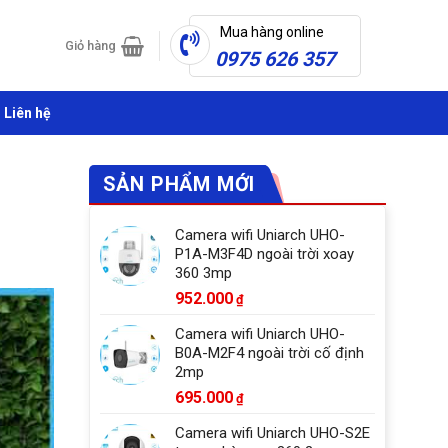
Mua hàng online
Giỏ hàng
0975 626 357
Liên hệ
SẢN PHẨM MỚI
Camera wifi Uniarch UHO-
P1A-M3F4D ngoài trời xoay
360 3mp
952.000
₫
Camera wifi Uniarch UHO-
B0A-M2F4 ngoài trời cố định
2mp
695.000
₫
Camera wifi Uniarch UHO-S2E