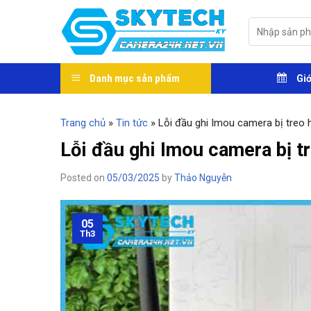
Skip
to
Tìm
kiếm:
content
Danh mục sản phẩm
Giớ
Trang chủ
»
Tin tức
»
Lỗi đầu ghi Imou camera bị treo 
Lỗi đầu ghi Imou camera bị t
Posted on
05/03/2025
by
Thảo Nguyễn
05
Th3